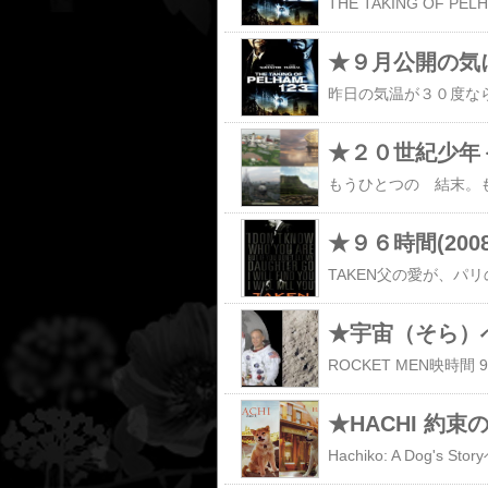
★９月公開の気
★２０世紀少年＜
★９６時間(200
★宇宙（そら）へ。
★HACHI 約束の