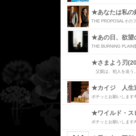
★あなたは私の婿
★あの日、欲望の
★さまよう刃(20
★カイジ 人生逆
★ワイルド・スピ