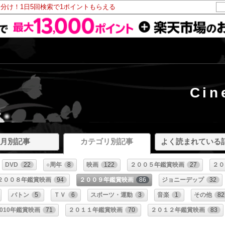
山分け！1日5回検索で1ポイントもらえる
Cin
月別記事
カテゴリ別記事
よく読まれている
DVD
22
○周年
8
映画
122
２００５年鑑賞映画
27
２０
２００８年鑑賞映画
94
２００９年鑑賞映画
86
ジョニーデップ
32
バトン
5
ＴＶ
6
スポーツ・運動
3
音楽
1
その他
82
2010年鑑賞映画
71
２０１１年鑑賞映画
70
２０１２年鑑賞映画
83