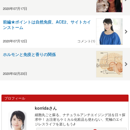
2020年07月17日
前編★ポイントは自然免疫、ACE2、サイトカイ
ンストーム
2020年07月12日
コメント(1)
ホルモンと免疫と香りの関係
2020年02月23日
プロフィール
korridaさん
細胞丸ごと蘇る、ナチュラルアンチエイジング法を日々探
求中！ お注射もケミカル化粧品も使わない、究極のエイ
ジレスライフを楽しもう♪