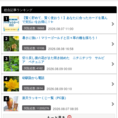
総合記事ランキング
【賢く貯めて、賢く使おう！】あなたに合ったカードを選ん
で支払いをお得に！✨
閲覧総数 18668
2026.08.07 11:00
暑さに強い！マリーゴールドと日々草の種を採ろう！
閲覧総数 10106
2026.08.08 16:58
切り戻し後の花がまた咲き始めた ニチニチソウ サルビ
ア ペチュニア
閲覧総数 4162
2026.08.09 00:00
幼馴染から電話
閲覧総数 2614
2026.08.09 00:10
楽天ラッキーくじ一覧（PC版）
閲覧総数 11205276
2026.08.07 08:35
もっと見る