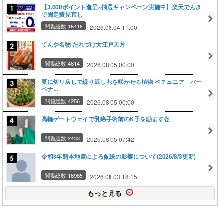
【3,000ポイント進呈×抽選キャンペーン実施中】楽天でんき
で固定費見直し
閲覧総数 15418
2026.08.04 11:00
てんや名物 たれづけ大江戸天丼
閲覧総数 4614
2026.08.05 00:00
夏に切り戻しで繰り返し花を咲かせる植物 ペチュニア バー
ベナ…
閲覧総数 4256
2026.08.05 00:00
高輪ゲートウェイで乳癌手術前のK子を励ます会
閲覧総数 2433
2026.08.05 07:42
令和8年熊本地震による配送の影響について(2026/8/3更新)
閲覧総数 16985
2026.08.03 18:15
もっと見る