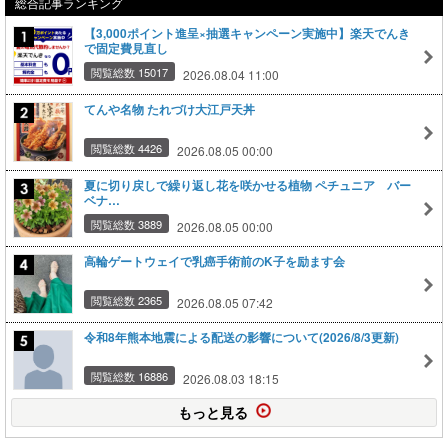
総合記事ランキング
【3,000ポイント進呈×抽選キャンペーン実施中】楽天でんき
で固定費見直し
閲覧総数 15017
2026.08.04 11:00
てんや名物 たれづけ大江戸天丼
閲覧総数 4426
2026.08.05 00:00
夏に切り戻しで繰り返し花を咲かせる植物 ペチュニア バー
ベナ…
閲覧総数 3889
2026.08.05 00:00
高輪ゲートウェイで乳癌手術前のK子を励ます会
閲覧総数 2365
2026.08.05 07:42
令和8年熊本地震による配送の影響について(2026/8/3更新)
閲覧総数 16886
2026.08.03 18:15
もっと見る