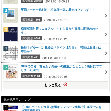
閲覧総数 25030
2011.05.16 09:23
冤罪メーカー裁判官・松丸伸一郎の暴走は止まらず・・
閲覧総数 1198
2008.06.23 00:15
痴漢冤罪対策マニュアル ～もし貴方が痴漢に間違われた
ら…
閲覧総数 9809
2010.02.11 23:21
検証！グルーポン義援金「ドイツは親日」「韓国は反日」は
本当か？
閲覧総数 441
2011.03.30 11:33
NHKの自称・貧困女子高生への擁護がことごとく裏目にでて
しまった理由
閲覧総数 2061
2016.09.09 02:05
もっと見る
総合記事ランキング
【3,000ポイント進呈×抽選キャンペーン実施中】楽天でんき
で固定費見直し