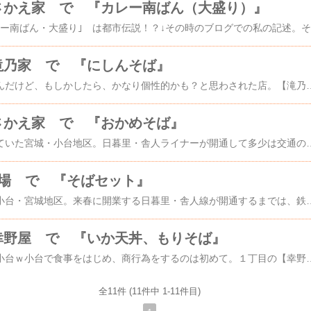
さかえ家 で 『カレー南ばん（大盛り）』
｢ざわめ
滝乃家 で 『にしんそば』
普通の町のおそば屋さんだけど、もしかしたら、かなり個性的かも？と思わされた店。【滝乃家】 足立区小台2-37-10初めての利用。クチコミ等の情報はない。看板は【瀧乃家】だが検索して見つかるのは【滝乃家】。店に入ってテレビが見れる席に着く。卓上にはメニューがない。壁に貼ってあるのを見ると●特製そば・うどんの部 ・つみれそば(玉子入) ・木の子そば(玉子入) ・山菜そば(玉子入) ・山かけそば(玉子入) ・にしんそば●関西風きしめんの部 ・花巻きしめん ・名古屋きしめん ・・・・・●セットものの部 ・・・・・・・(詳細は忘れた)●季節限定のそば・うどんの部 冷やし・・・・(詳細は忘れた)のようになっていて
さかえ家 で 『おかめそば』
足立区の孤島と呼ばれていた宮城・小台地区。日暮里・舎人ライナーが開通して多少は交通の便はよくなったかな？宮城１丁目にある【さかえ家】を初めて利用。【さかえ家】 足立区宮城1-13-10宮城には【さかえ家】と【砂場】の２軒のおそば屋さんがあり、結構近い。過去の”まちｂｂｓ”におそば屋さんの話題が載り、人気は拮抗しているみたい。１１時半に店に入ったが、すぐに客でいっぱい。店の人の威勢がいいし、お客さんとのやりとりもすがすがしい。客は近所の工場・運輸業者の人が多いみたい。『おかめそば』\550をいただいた。具は寂しい。油揚げ、麩、かまぼこ、なると、豚肉。が、味はいい。庶民的おそば屋さんの味なんだけどおいしいね。全体的に値段が安めで良心的。まちｂｂｓでの評判もよかったし。『カレー南ばん』の大盛りを注文したお客さんがいたが、丼がでっかい。まわりの人たちも「すげぇ～」って驚いていたｗ☆。・。・゜★。・。・
砂場 で 『そばセット』
足立区の孤島ｗである小台・宮城地区。来春に開業する日暮里・舎人線が開通するまでは、鉄道の駅からはどこからも遠い。初めて【砂場】を利用した。【砂場】 足立区宮城1-19-3周りは工場が多いのでお客さんは従業員の人が多い。店のおばちゃんはてきぱきして
幸野屋 で 『いか天丼、もりそば』
足立区の孤島 宮城，小台ｗ小台で食事をはじめ、商行為をするのは初めて。１丁目の【幸野屋】でそばライフｗ【幸野屋】 足立区小台1-6-5”公社ニュースときめき2006年8月号”8頁によると創業４４年。迅速な出前と６５０円の日替わり定食
全11件 (11件中 1-11件目)