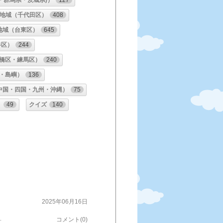
・群馬県・茨城県)）
127
地域（千代田区）
408
地域（台東区）
645
谷区）
244
橋区・練馬区）
240
・島嶼）
136
中国・四国・九州・沖縄）
75
）
49
クイズ
140
2025年06月16日
うだけど、今日は暑いから冷たいものが食べたいな。ということで、いただいたのは『冷したぬきそば』\700。揚げ玉のほかに、炒めた玉ねぎ・蒲鉾・ワカメ が添えられて、わりとシンプルな構成。普通に美味しくて、するするっと胃の中に納まった。ごちそうさまでした～【訪問履歴】３回目：2022年1月20日 『開化南ばんそば』２回目：2015年1月06日 『おかめそば』１回目：2009年2月07日 『にしんそば』​【瀧】書道家が書く漢字Tシャツ おもしろTシャツ 本物の筆文字を使用したオリジナルプリントTシャツ書道家が書いた文字を和柄漢字Tシャツにしました★ 名入れ 誕生日プレゼント 【楽ギフ_名入れ】 pt1 ..​​銀峯貫入 小台 鍋料理 レンゲ受け​
コメント(0)