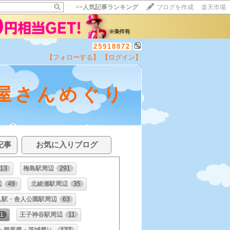
>>
人気記事ランキング
ブログを作成
楽天市場
25918872
【フォローする】
【ログイン】
屋さんめぐり
記事
お気に入りブログ
113
梅島駅周辺
291
辺
49
北綾瀬駅周辺
35
人駅・舎人公園駅周辺
63
11
王子神谷駅周辺
11