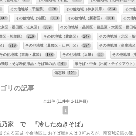
域（北海道）
27
その他地域（東北）
177
その他地域（北関東(栃木県
8
その他地域（千葉県）
178
その他地域（神奈川県）
214
その他
397
その他地域（港区）
313
その他地域（新宿区）
361
その他
文京区・墨田区・江東区）
389
その他地域（品川区・目黒区・大田区・世田
野区・杉並区）
216
その他地域（豊島区）
247
その他地域（北区・板
区）
319
その他地域（葛飾区・江戸川区）
184
その他地域（多摩地区
その他地域（東海・北陸）
138
その他地域（近畿）
55
その他地域（
の麺類・そば粉使用品・そば屋の品
141
家そば・中食（出前・テイクアウト
備忘録
121
テゴリの記事
全11件 (11件中 1-11件目)
1
滝乃家 で 『冷したぬきそば』
足立区の陸の孤島系地域である宮城･小台地区に おそば屋さんは３軒あるが、南宮城公園の近くに集まっている → 目当ての店が休みでもバックアップ案がある。文春オンラインの記事でも紹介された宮城１丁目の【砂場】さんは、2023年から休業したまま 【砂場】 足立区宮城1-19-3 訪問記（2019年11月）、文春オンライン【さかえ家】さんは営業中だったが、今日は【滝乃家】さんに3年5か月ぶりに寄ってみよう【滝乃家】 足立区小台2-37-10 クチコミ前回の紹介文を引用：★。・。・゜☆。・。・゜★。・。・☆ こ こ か ら ・。・゜★。・。・゜☆。・。・゜★ 『蕎麦春秋vol.32・2015年02月号』の「暖簾めぐり vol.19」という企画で「滝乃家（瀧の家）のれん会」が取り上げられている。こちらの【滝乃家】さんは地元・足立区の”陸の孤島”と呼ばれた宮城・小台地区にある。日暮里・舎人ライナーが開通して多少は交通の便がよくはなったけど。看板は【瀧乃家】だが検索して見つかるのは【滝乃家】。「滝乃家（瀧の家）のれん会」に所属するそば屋の屋号（登録商標）は、【滝乃家】【瀧の家】【滝の家】【たきのや】の４種。ルーツは昭和の初期、福井県大野郡杉山村（現・勝山市杉山）出身の３兄弟｡次男がそば屋を開業｡修行先で現存しない【滝乃家】をそのままもらってつけた。やがて、親戚や従業員が独立し、６５年に「滝乃家のれん会」を結成し、２０１５年時点で２８店が加盟している。本店の住所は、荒川区東尾久4-27-7。現在ののれん会会長は８代目(?)だが、こちらの店は５代目会長を務めていた。★。・。・゜☆。・。・゜★。・。・☆ こ こ ま で ・。・゜★。・。・゜☆。・。・゜★入店してテーブル席に着く。正面の壁のお品書き。横の壁のお品書きは正面のものとは別のもの。「きしめん」も取り扱っているね。以前、『おかめそば』が550円という安さで注目したこともあるのだが、現在は600円。それでも安いほ