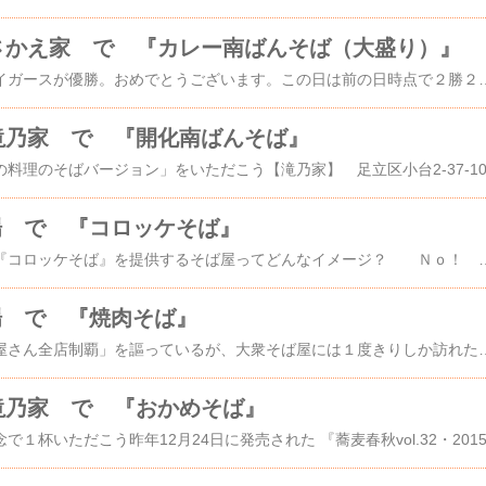
さかえ家 で 『カレー南ばんそば（大盛り）』
日本シリーズは阪神タイガースが優勝。おめでとうございます。この日は前の日時点で２勝２敗だったけど。で、思い出したのよ、ゴールデングラブ賞のことを 今年は11月10日に発表なんだってね。野球のグローブだったら、そば屋で食べられる（嘘）。地元・足立区の宮城にある【砂場】さんでだ（訪問記）お店は、文春オンライン記事(2022年2月1日)で紹介されたね。 足立区で創業70年、最寄り駅から「徒歩25分」大衆そばの名店「砂場」に行ってみた 《奥深い味のそばつゆに鴨肉がごろごろ…》ということで行ってみたのだが、休業中１年前から休業して、今まで再開してないで継続休業中みたいそれなら、すぐ近くにある大衆そば屋さんへ １４年ぶりだ。【さかえ家】 足立区宮城1-13-10前回の紹介文を編集：★。・。・゜☆。・。・゜★。・。・☆ こ こ か ら ・。・゜★。・。・゜☆。・。・゜★宮城には【さかえ家】と【砂場】の２軒のおそば屋さんがあり、結構近い。過去の”まちｂｂｓ”におそば屋さんの話題が載り、人気は拮抗しているみたい。お店の人は数人いて活気がある。メニュー数も多いし、セットものやラーメン類も扱っているし、もり・かけが350円（当時。現在は450円）と安くて出前もやるし、地域で愛されるおそば屋さんだろう。★。・。・゜☆。・。・゜★。・。・☆ こ こ ま で ・。・゜★。・。・゜☆。・。・゜★壁にお品書き。写さなかったが別の壁にも別種の短冊メニ
滝乃家 で 『開化南ばんそば』
砂場 で 『コロッケそば』
朝６時にオープンし、『コロッケそば』を提供するそば屋ってどんなイメージ？ Ｎｏ！ Ｎｏ！ ３大暖簾そば屋の【砂場】なのよ​ 【砂場】 足立区宮城1-19-3 紹介ブログ by DKさん前回の紹介文を再掲：★。・。・゜☆。・。・゜★。・。・☆ こ こ か ら ・。・゜★。・。・゜☆。・。・゜★地元・足立区でかつて”陸の孤島”と呼ばれた宮城・小台地区。日暮里・舎人ライナー開通で多少便利になったけどね。宮城地区には、【砂場】さんと近くに【さかえ家】さんの２軒のおそば屋さんがあり、小台２丁目の【滝乃家】さんも結構近い。わりと狭い地域に３軒のおそば屋さんが密集しているの。こちらの【砂場】さんは、2011年1月頃に一旦閉店したのだが、翌年に復活営業している。★。・。・゜☆。・。・゜★。・。・☆ こ こ ま で ・。・゜★。・。・゜☆。・。・゜★路麺でも朝6時開始の店なんて少数派なのに大衆そば屋で､しかも､陸の孤島の足立区宮城だよ入店。壁メニューたくさん。こちらは前回いただいた『焼肉そば』掲示。グラブ型トンテキなんて素敵でも、今日の目当てはこっちこっちテーブルのメニュ
場 で 『焼肉そば』
私は「足立区のおそば屋さん全店制覇」を謳っているが、大衆そば屋には１度きりしか訪れたことがない店も多い。だから、ネタになるのに見逃したり、見落としていることもたまにある。大衆食愛好家＆研究家のＤＫさんの３月の訪問記には衝撃を受けたのだった【砂場】 足立区宮城1-19-3 紹介ブログ by DKさん地元・足立区でかつて”陸の孤島”と呼ばれた宮城・小台地区。日暮里・舎人ライナー開通で多少便利になったけどね。宮城地区には、【砂場】さんと近くに【さかえ家】さんの２軒のおそば屋さんがあり、小台２丁目の【滝乃家】さんも結構近い。わりと狭い地域に３軒のおそば屋さんが密集しているの。こちらの【砂場】さんは、2011年1月頃に一旦閉店したのだが、翌年に復活営業している。驚くのは「朝六時より営業しております」の貼紙 東京の普通の街そば店では他にないのでは？入店すると店内は普通の大衆そば屋仕様で、すべてテーブル席。女性ふたりで切り盛り。親娘かしら？ 常連さんとの会話を聞く(聞き間違いかも知れないが)と厨房内の女性は８０代!?そして、とても豊富な お品書き。ご近所の常連さんたちはそば屋酒驚くのが、路麺にはあるが大衆そば屋のメニューに普通は載せない『コロッケそば』があるそして、今日の目当ての『焼肉そば』もあるこんなにたくさんの珍しいそばを食べ歩いている私でも『焼肉そば』は、閉店した【ふむぎや】＠小菅の１軒でしかない。ということで『焼肉そば』
滝乃家 で 『おかめそば』