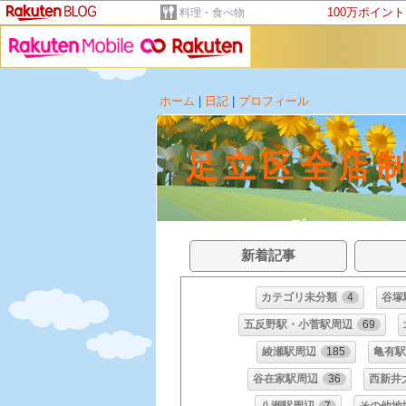
100万ポイン
料理・食べ物
ホーム
|
日記
|
プロフィール
足立区全店
新着記事
カテゴリ未分類
4
谷塚
五反野駅・小菅駅周辺
69
綾瀬駅周辺
185
亀有
谷在家駅周辺
36
西新井