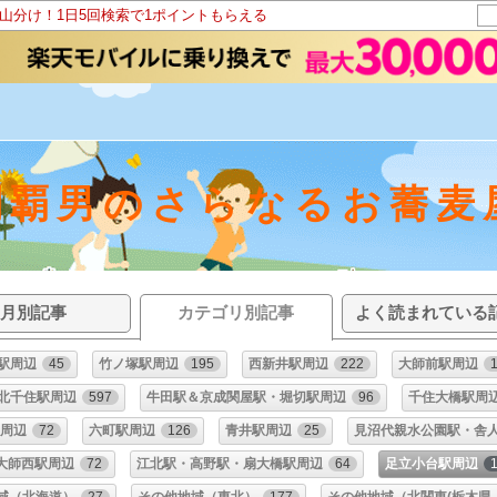
ト山分け！1日5回検索で1ポイントもらえる
制覇男のさらなるお蕎麦
月別記事
カテゴリ別記事
よく読まれている
駅周辺
45
竹ノ塚駅周辺
195
西新井駅周辺
222
大師前駅周辺
北千住駅周辺
597
牛田駅＆京成関屋駅・堀切駅周辺
96
千住大橋駅周
駅周辺
72
六町駅周辺
126
青井駅周辺
25
見沼代親水公園駅・舎
大師西駅周辺
72
江北駅・高野駅・扇大橋駅周辺
64
足立小台駅周辺