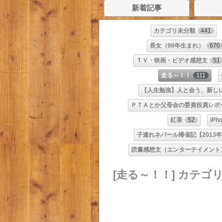
新着記事
カテゴリ未分類
441
長女（99年生まれ）
670
ＴＶ・映画・ビデオ感想文
51
走る～！！
111
【人生勉強】人と会う、新し
ＰＴＡとか父母会の委員役員レポ
紅茶
52
iPh
子連れネパール帰省記【2013年
読書感想文（エンターテイメント
[走る～！！] カテゴ