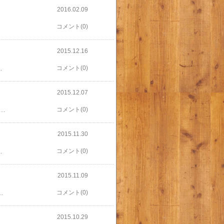
2016.02.09
コメント(0)
2015.12.16
ないけどその家族への影響が一番少ない。 かつ、自分の定期券で行けるので(^^;; 具体的に何をするかは、前日の説明会で分かるらしい。 楽しみだ！ 東京マラソンの舞台裏 [ 川端康生 ]
コメント(0)
2015.12.07
翌日会社で話したところ ハーフマラソンは久しぶり ↓ しかしタイムはハーフで２時間切り。 ↓ もっとよく聞くと、 普段は主にウルトラマラソンを、と！！ 100キロとか120キロとか走るらしい。 すごい、初めてて生で見たよウルトラマラソンランナー！！ 興奮のあまりいろいろ質問して一番驚愕だったのは 週末の練習は40キロくらい と言われたこと。 練習で40キロ！ きっと、ハーフマラソンは 「体があったまる前に終わったな」に違いない。。。 はー、年に一度気合入れてフルマラソンに臨む私とは世界が違うんだなあ、と思いつつも、 とても控えめに話す人なので、 100キロも走るランナーってやはり素晴らしい！ と尊敬したのでした。 ウルトラマラソンのすすめ [ 坂本雄次 ] 試しに本だけでも読んでみようかしら。
コメント(0)
2015.11.30
！
なみにそのあとの電車でもうとうと(_ _).｡o○ だから近場がいいのだ！ 今年の横浜マラソンの帰りはうとうとどころか座ることもできずつらかった！ 【コース感想】 橋以外はフラットなコース。 「蔵の街を走り抜け！」みたいなコピーだったけど、 わあ、すごい！と思う観光地は最初の数キロで、 あとはひたすら郊外。。 畑とか川とか。 まあ交通規制をするからには観光地を長く止めるわけにいかないんでしょう。 一番良かったのは中学生の応援。 鯨井中、という中学校の前。 中学生、元気でいいねー。 心洗われました。
コメント(0)
2015.11.09
のを着てる人もいました。 23キロなら半日行事で、楽勝。 自宅に2時過ぎに着き、その後私は昼寝。 長男は遊びに行きましたよ。。。 元気だ。。。 今回で確か４か５回目なんだけど、 ちょっと飽きてきたかなー。 車の多い道ってやはりストレス多いな、と。 今回は雨具のせいもあるけど、 車の音で長男の話す声が聞き取れないときもあった。 山歩きの方が楽しいかも。 今は高尾山にいきたいのだ！ 山登りはじめました（めざせ！富士山編） [ 鈴木ともこ ]
コメント(0)
2015.10.29