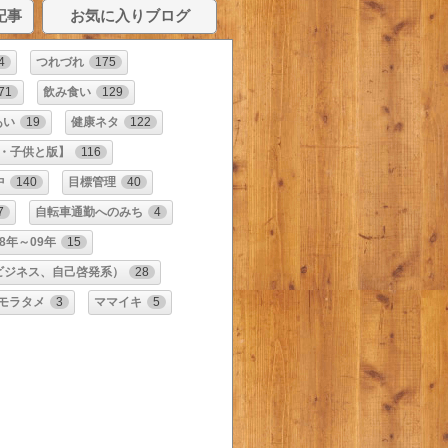
記事
お気に入りブログ
4
つれづれ
175
71
飲み食い
129
あい
19
健康ネタ
122
・子供と版】
116
中
140
目標管理
40
7
自転車通勤へのみち
4
8年～09年
15
ビジネス、自己啓発系）
28
モラタメ
3
ママイキ
5