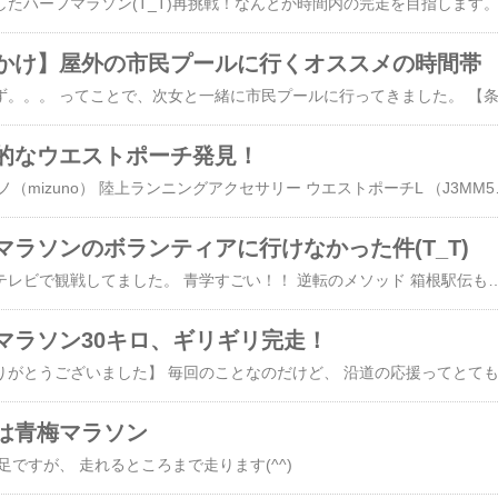
かけ】屋外の市民プールに行くオススメの時間帯
的なウエストポーチ発見！
店頭で一目惚れ！ ミズノ（mizuno） 陸上ランニングアクセサリー ウエストポーチL （J3MM55020
ラソンのボランティアに行けなかった件(T_T)
昨日の東京マラソン、テレビで観戦してました。 青学すごい！！ 逆転のメソッド 箱根駅伝もビジネスも一緒です 祥伝社新書 / 原晋 【新書】 さて、ボランティア参加する予定でしたが、 できませんでした。 【理由】 前日土曜日のボランティア説明会会場が、 子ども入場不可だったから。 説明会に来ないとボランティア参加不可。 説明会会場は子ども入場不可。 その日は夫が仕事、 子どもたちだけで留守番という手段もあったけど、 前週の土曜日に私が仕事だったため、 2週続けてそれもなんだかなあ、 と思い、 欠席のご連絡。 楽しみにしていたボランティア参加はなくなり、 自宅でテレビ観戦となったのでした。 会
マラソン30キロ、ギリギリ完走！
は青梅マラソン
足ですが、 走れるところまで走ります(^^)