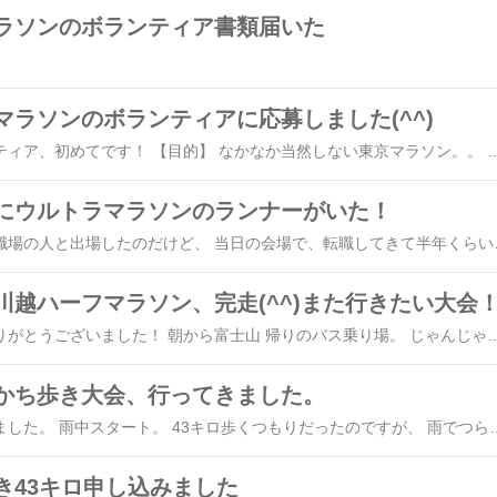
ラソンのボランティア書類届いた
マラソンのボランティアに応募しました(^^)
マラソン大会のボランティア、初めてです！ 【目的】 なかなか当然しない東京マラソン。。 走れないけど参加したい。 どんなものか、見てみたい。 自分が走るときにお世話になってるボランティアの人の側になってみたい。 ボランティアのユニフォーム、ほしい（笑） 【ボランティア場所】 都庁のスタートブロックを選択しました。 朝早いから大変かもしれ
にウルトラマラソンのランナーがいた！
先日のマラソン大会は職場の人と出場したのだけど、 当日の会場で、転職してきて半年くらいの男性社員と遭遇！ 部署は違うけど毎週2回打ち合わせをし、 ほぼ毎日会話する人。 その場では挨拶だけして別れ、 
川越ハーフマラソン、完走(^^)また行きたい大会
川越市のみなさん、ありがとうございました！ 朝から富士山 帰りのバス乗り場。 じゃんじゃんきます。 バスの運転手さんも日曜日にありがとうございます(T_T) 【RUN感想】 タイム、２時間25分。 16キロまではキロ６分ペースを維持してましたが、 17キロからは８分(^^;; 確かにその辺から歩いたり走ったりだったしなー。 完走はしたけど常に関門の10分前(^^;; 【今後の課題】 2月の青梅マラソンに向けて、 走り通す練習をする。 【大会の感想】 いい大会でした！ 我が家からは下り電車一本で30分、➕無料バスで、 アクセスはよい。 電車だけなら、青梅マラソンより行きやすいかな。 会場も公園で、出店もたくさんでていてその場で打ち上げの人もたくさん。 私の職場の人もシート敷いて打ち上げ。 私は都合により早々に帰りましたが気持ち良さそうでした。 バスもどんどんきて特にトラブルなし。 ただ、私はたまたま往復とも座れたから良かったけど、帰りが立ちだったらちょっと辛かったかも。 私は帰り車内でうとうと(_ _).｡o○ ち
かち歩き大会、行ってきました。
ほぼずっと雨が降ってました。 雨中スタート。 43キロ歩くつもりだったのですが、 雨でつらくて、途中の23キロ地点のゴールで終了としました。 【記録】 23キロ ５時間10分 【感想】 雨はやはりきつい。 靴の中に水が入り足が濡れるし、 帽子もカッパも濡れて重い。 私のは古い安物なので(T_T) 雨具はいいものを着ればいいんでしょうねえ。 登山用？と思うようなカッコいいのを着てる人も多くて、参考になりました。 もちろん100円？と思うような白い
き43キロ申し込みました