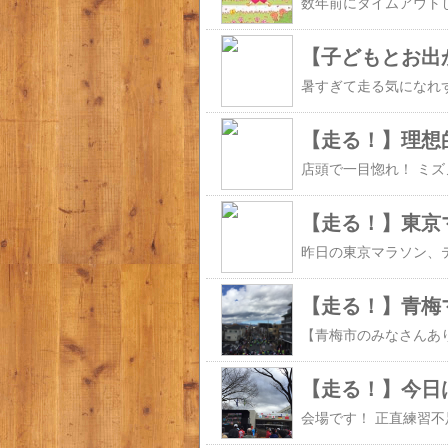
【子どもとお出
【走る！】理想
【走る！】東京マ
【走る！】青梅
【走る！】今日
会場です！ 正直練習不