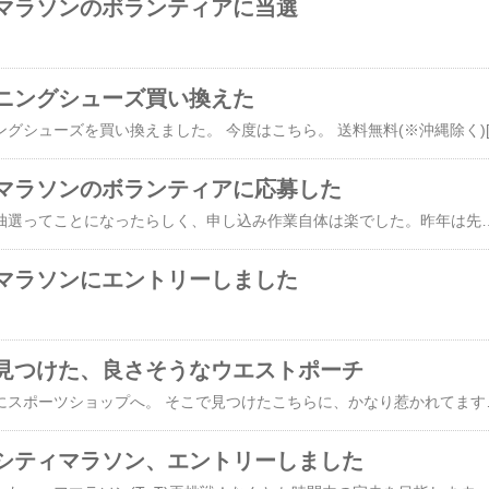
マラソンのボランティアに当選
ニングシューズ買い換えた
マラソンのボランティアに応募した
今年から締め切り後の抽選ってことになったらしく、申し込み作業自体は楽でした。昨年は先着順の申し込みに間に合ったのに、説明会に行くことができずにあえなく断念・・・・。その反省を生かし、
マラソンにエントリーしました
見つけた、良さそうなウエストポーチ
長男のバスケ服を買いにスポーツショップへ。 そこで見つけたこちらに、かなり惹かれてます！ DM便送料無料【Flip Belt】フリップベルト ウエストポーチ バッグ 鞄 ポーチ ス
シティマラソン、エントリーしました