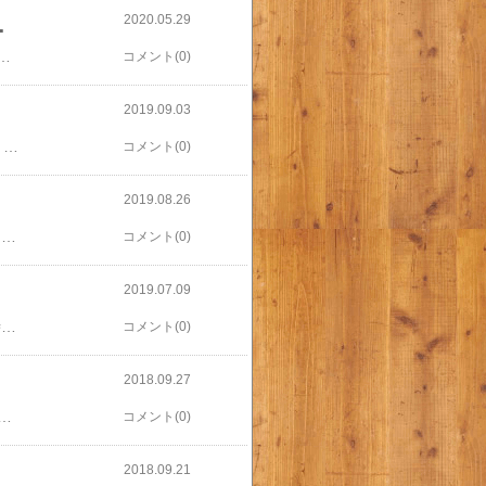
2020.05.29
ら想像以上に快適
 グローブ(M-Lサイズ)HYO526 [m_b] これ、すごく便利！！！ スマホ操作のために指先に穴が開いてる。 私の知ってるスマホ対応手袋は、指先だけ材質を変えてるもので、 だんだん使えなくなってた。（値段のせいかもしれないけど） これはいい買い物したー。 もっと早く買えばよかった！ 通勤だけでなく、とにかく外出時には着用します。
コメント(0)
2019.09.03
2年ぶりにエントリーしました。 （2年ぶりに受験生がいない冬！） そして、都民枠は敢えなく落選。 倍率が分からなかったのだけど、低くはないよね。 くじ運のないわたしには無理か！
コメント(0)
2019.08.26
東京マラソンの都民枠にエントリーしました。 それにしても高い参加費、、、 しかし当選したら走りたいよね、体重も落としたいし、ということで、 走るの再開しました。 毎週末運動&ストレス解消としてウォーキングはしてたけど、 インターバル走をしたところ、 筋肉痛、、 早くも赤信号か
コメント(0)
2019.07.09
屋内用のシューズが必要になり、 数年前に買ったのと同じのを購入。 買うものが決まってる時はやはりamazonが便利！ 甲高幅広の私としては、買う時は絶対試しばきが必要。 しかし、あうものはなかなかない、、 ナイキのこのシューズは、お店で測って選んでもらったもの。 amazonで売ってる限り、買い替え時はこれを買うことにしよう😊
コメント(0)
2018.09.27
 青梅マラソンのエントリーもすっかり忘れたし、この冬はレースなしかな、、、
コメント(0)
2018.09.21