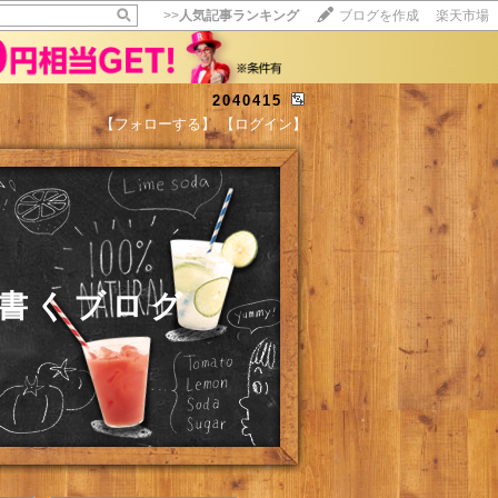
>>
人気記事ランキング
ブログを作成
楽天市場
2040415
【フォローする】
【ログイン】
書くブログ