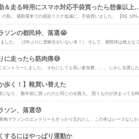
【コロナ禍】通勤＆走る時用にスマホ対応手袋買った
リモート勤務時々通勤、の私。 通勤電車での感染リスク低減に、手袋買いました。 【B】18%OFF ワコール CW-X 男性用 アクセサリー
ラソンの都民枠、落選😭
りに走ったら筋肉痛😅
か歩く！】靴買い替えた
ラソン、落選😰
今年もダメだったー。
くするにはやっぱり運動か