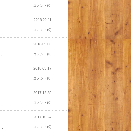
RE FIX 自然が最高の脳をつくる 最新科学でわかった創造性と幸福感の高め方 [ フローレンス・ウィリアムズ ] アホみたいに何時間も何時間もする必要はない。 ただ、体は動かした方が脳も気持ちもいい。 なるほど！ 仕事に集中すると座りっぱなしになるので、 敢えて立ち歩くことにします。
コメント(0)
2018.09.11
は裏切らない— NHK広報局 (@NHK_PR) September 10, 2018 全部はきついので、スクワットを続けてます。 五分なのに太ももに効く！ 効いてる感じがすると、続けたくなる。 しかも自宅でてきるし。 ありがとう、筋肉体操！
コメント(0)
2018.09.06
ったけど、終了と聞くと行きたくなる。しかし最終回は人が多くなりそうなので、11月に行くか？！
コメント(0)
2018.05.17
最近は、ほぼ走らず歩く専門。 が、ただ歩いてると、トボトボあるく感じになり、 ちょっともったいない。 で、今興味あるのはこれ。 【代引不可】後藤:LEDライト付 ウォーキングポール 870322 これ使うと、腕をちゃんと振れそうな気がする！ いきなりかうのはハードル高いので、 体験会とかないかな、と探し中。 あとは本を読むかー。 フィットネスのためのノルディックウォーキング 生活習慣病、メタボリックシンドロームに最適な運動処 / 佐々木巌 【本】
コメント(0)
2017.12.25
。 やむなくクロスウォーカーを30分。 ここで夕方になったせいかジム全体に人が少なくなり、 マシンも空いてきて、のこりのマシンとセットをこなす。 今度はバイクで30分。 ダラダラ汗かいた💦 【感想】 この本にもあった、 「筋トレをしたあと有酸素運動」を実践できたので満足。 一生太らない体のつくり方 成長ホルモンが脂肪を燃やす！ [ 石井直方 ] マシン使えないとどうにもならない。 ３種以外でも、できるのもを増やそうか。 バイクは、スマホで動画見ながらできるので楽しい！ 2時間でたくさん汗かいて気持ちよかった！ これで200円、本当にありがたい。 また行きます。
コメント(0)
2017.10.24
汗たくさんかけた。 大満足！ また行きます。 【したこと】 走るのは外でもできるし、と普段できないことを、とまずは自転車漕ぐタイプの。 強度とかいろいろ変えて試して約1時間。 これだけでもだいぶ汗をかく💦 テレビがついてたけど、 自分のイヤホンを忘れたのと、 日曜日昼なんて面白いのはないので使わず。 逆に、ジム全体を観察。 すると、これが面白そう↓↓ ​送料無料 当店限定8大特典ジョンソン JOHNSON MATRIX A7xi Ascent trainer マトリックス A7xi アセントトレーナー 業務用 クロストレーナー エレプティカルバイク 2年保証 ジョンソンヘルステックジャパン 最高級機種​自転車は脚は使うけど、上半身が動かなくて肩が凝る。 これは肩甲骨も動くではないか！ ってことでまたお兄さんを捕まえて教えてもらう。 角度を変えると使う筋肉が変わるのが面白い。 これを約20分。 これまたびっしょり汗かいた💦💦 帰宅して調べたら、全身運動で膝に負担もないと。 いい！ 【今後】 やはり一番気持ちいいのは、外。 でも雨の日や、暑くて外が無理、って日はまた来て活用しよう。 外のランニングはサボって歩いたりしてしまうので、 機械の強制力ってのもいいかも、とも実感。 短時間の汗の量がすごかったのも印象的でした。
コメント(0)