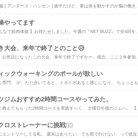
今読んでる本 一流の頭脳 [ アンダース・ハンセン ] 途中だけど、要は体を動かすのが脳の働きをよくする、 とのことのよう。 前読んだこれとか 脳を鍛えるには運動しかない！ 最新科学でわかった脳細胞の増やし方 [ ジョン・J．レイティー ] これとかもほぼ同じことを言ってるなー。 NATU
操やってます
話題のこちら。 【 #みんなで筋肉体操 】お待たせしました。今週の『NET BUZZ』で全4回を放送。腕立て伏せ・腹筋・スクワット・背筋…お届けします。13（木）夜11:55［総合］▼NET BUZZ 番組情報▼https://t.co/QvcoyQbkfA▼動画もあります▼https://t.co/SZIZIzJWcC#筋肉
き大会、来年で終了とのこと😥
昨日きたハガキ。おお、お世話になったこの大会、来年で終了ですかー。残念。ここ２年参加してなか
ィックウォーキングのポールが欲しい
ツジムおすすめ2時間コースやってみた。
先日、ジムのお兄さんに教えてもらった2時間コースを実践すべく、 土曜日午後のジムへ。 【おすすめプログラム】 ウォーミングアップ。バイク15分 筋トレ。マシンで3種類。 有酸素運動。バイクか、走るの1時間。 【結果】 ウォーミングアップ 15分。 軽く汗ばむ。 筋トレ 3種のうち、2種を１セットするが、 他の１種が空かない
ロストレーナーに挑戦🏃‍♀️
懲りずに青梅マラソンにエントリーしてる私。 週末は走りたい、でも雨で行けない、って状況なので、初めて市のスポーツセンターのマシンジムに行ってきました。 屋内プールは何度か使ってたけど、マシンジムは初。 【感想】 大満足！ 2時間200円で、安い！ マシンがいろいろあって、係りの人に聞いたら親切に教えてくれて試せた。 で、