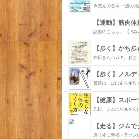
【運動】筋肉体
【歩く】かち歩
【歩く】ノルデ
【健康】スポー
【走る】ジムでク