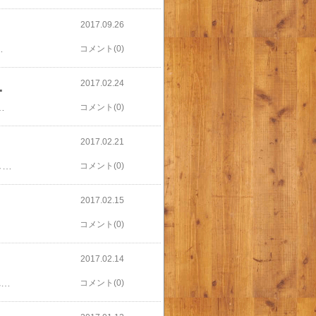
2017.09.26
ともあれ、30キロ頑張ります。 今年は完走しよう！
コメント(0)
2017.02.24
いセキュリティバンド！
く人が多くて、その驚きかたが面白かったです。 ただ、やはり「仕事がらちょっと」という人もいて、 そういう方は相談コーナーにご案内。 お風呂も入れるので強度は問題ないですが、 私が対応したなかで難しいとおっしゃっていた方は、 料理で高熱に接する 介護職で制服が半袖、危なそう お客様に接する仕事 美容師さん など。 確かに仕事によっては異物に該当しそう。 ちなみに目的は、ゴール後の荷物の受け取り場所の振り分けのようです。 今年からゴールが東京駅近くになり、 ビックサイトのような一会場に収まらない。 荷物受け渡し、更衣は六ヶ所くらいに分散。 その目印が、この手首の色。 確かに「サンケイビルです」「日比谷公園です」とか言われても、わからない人も多いから 「白の人こちら」「ピンクこちら」のが明確なんでしょう。 ってことはゴール後また結構歩くんだなあ。 もちろん替え玉対策にもなってるとも思うけど。 大きなマラソン大会って、こういう前後の対応が面倒なんだよなあ、と思うこのごろ。 前日までに受付、当日は不可、 スタート○分前に整列、 ゴール後も着替えまで歩く、とか。 そういうのを考えると、青梅マラソンくらいの規模がちょうどいいのかなあ、と思ってます。 我が家からも近いし。 それでも一度は走りたい東京マラソン！！
コメント(0)
2017.02.21
以下、ダイジェスト。 申し込み時 冬のうちに練習しようと誓う 1カ月前 練習不足で完走危うし。棄権を検討。 １月末 神野大地選手が走ると知り、途中で脱落してもいいから走ろうと決める。 スタート ゼッケン順に並ぶのだけど、案外前の方で喜ぶ。 10キロ地点 先頭集団とすれ違う！神野大地くんは三位でした。 15キロ地点 時間制限ギリギリで通過 20キロ地点 時間制限に引っかかり、終了。なんと最寄り駅からJRに乗って河辺駅に戻ると。ホームが吹きっさらしで寒かった。 ってことで、ゼッケンをつけたまま他の乗客とともに電車に乗るという貴重な経験ができました。。😅 今年の大会はもう終わりです！ こんな遅い私にも声をかけてくれる青梅市民のみなさんに感謝です。 朝撮ったフィニッシュ地点。
コメント(0)
2017.02.15
コメント(0)
2017.02.14
ナンバーカードの引換証など、到着しました。 今年はメディカル情報を書く用紙が同封。 これ、素晴らしい！ 【昨年まで】 ゼッケンを引き換え → ゼッケンの裏にこのメディカル情報を書く欄があるので、現地で記入 → 記入所に行列 私は自分のペンを持っていくので並ばないけど、 ペンのために並ぶ人もいるような？ 【今年は】 ゼッケンを引き換え → そのまま更衣所に直行！ こういう小さな改善で、いい大会になるんだろうなあ、 と感謝。 【走れるのか？問題】 さて30キロにエントリーなんですが、 史上最高の練習不足。 棄権しよう、Tシャツだけ貰おう、と思っていたところ、 神野大地くんが走るとのこと！！！ 神野くんにすれ違いたいので走ることに決めました！ 途中でタイムアウトになってもいい！ 頑張る！
コメント(0)