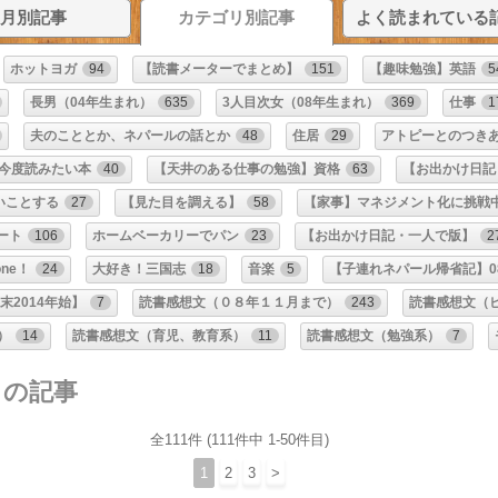
月別記事
カテゴリ別記事
よく読まれている
ホットヨガ
94
【読書メーターでまとめ】
151
【趣味勉強】英語
5
長男（04年生まれ）
635
3人目次女（08年生まれ）
369
仕事
1
夫のこととか、ネパールの話とか
48
住居
29
アトピーとのつき
今度読みたい本
40
【天井のある仕事の勉強】資格
63
【お出かけ日記
いことする
27
【見た目を調える】
58
【家事】マネジメント化に挑戦
ート
106
ホームベーカリーでパン
23
【お出かけ日記・一人で版】
2
one！
24
大好き！三国志
18
音楽
5
【子連れネパール帰省記】0
末2014年始】
7
読書感想文（０８年１１月まで）
243
読書感想文（
）
14
読書感想文（育児、教育系）
11
読書感想文（勉強系）
7
リの記事
全111件 (111件中 1-50件目)
1
2
3
>