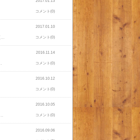
2017.01.13
コメント(0)
2017.01.10
約２年履いてたランニングシューズを買い換えました。 今度はこちら。 送料無料(※沖縄除く)[NIKE]ナイキ シューズウィメンズ エア ズーム ストラクチャー 20 ワイドレディース ランニングシューズ(849572006)アンスラサイト/ホワイト 【買い替えの理由】 前のが穴が空いたから(T_T) 【商品選択の決め手】 幅が広い。 3種類ほど履いて、違和感がなかった。 【さらにインソールも】 後述する足型測定の結果、 インソールが有効とのことだったので。 【足型測定】 店内に時々きてる、お店の人ではなく、 別の会社の運営と思われる足型測定コーナーで計測。 結果 幅が広い。 4Eか、フリーが適当。 体重のかけ方、重心の位置、土踏まずなどは問題なし。 アーチが崩れてる。 外反母趾とまでは判定できない。 外反母趾気味だから、とただ幅の広い靴を選ぶと、ますます悪化する。 指を開くように、アーチを作ってあげるのがよい。 それにはインソールが有効。 【インソールの結果】 アーチができてるかどうかは正直実感なし。 ただ、土踏まずのところが盛り上がってるのでそこが気持ちいいのは実感。 それにしても、幅広モデルとはいえ、 本当に幅広の足をいれ、 さらにインソールまで入れると、 シューズの印象ってだいぶ変わる。。。 ヒモ部分が広くなってカッコ悪！なんだよねえ。 ああ残念。 でも昨年から気になってたシューズの穴が解消できて、よい週末となりました。
コメント(0)
2016.11.14
今回はマラソンそのものではなく東京マラソンEXPOのボランティアへ。EXPOは事前説明会がないそうです。平日ですが、休みやすい曜日にあたっていたのでよかったー。当たるといいなー。
コメント(0)
2016.10.12
コメント(0)
2016.10.05
ポーツ トレーニング ランニング メンズ レディース ダイエット ランギア マラソン ジョギング ウォーキング アウトドア ヨガ フィットネス ダンス スマホケース 携帯 FLIPBELT 専用のボトルも。 FlipBelt(フリップベルト) 専用ウォーターボトル(310ml) スポーツ ハンドボトル【ランニング RUNNING ジョギング トレーニング トライアスロン トレイル メンズ レディース レディス ギア ランニング ウォーキング ロムスポーツ ROM】 02P01Oct16 どちらも割といい値段ですが。。 こういう発見があるから、スポーツショップは楽しい！ 息子のものも本人気に入ったものが買えて、よい買いものになりました。
コメント(0)
2016.09.06