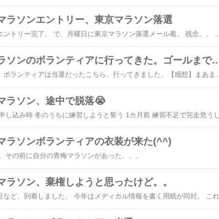
マラソンエントリー、東京マラソン落選
日曜日に青梅マラソンエントリー完了。 で、月曜日に東京マラソン落選メール着。 残念。。 
【走る】東京マラソンのボランティアに行ってきた。ゴールまでとれな
ランナーとしては落選、ボランティアは当選だったこちら。行ってきました。【感想】まあまあ楽しかった。 絶対来年もやりたい！とまでは思わなかったけど、 いい経験になりました。 リーダーの方によると木曜日の前半は「物足りないかもしれないけど、初めての人にはおすすめ」らしい。忙しすぎないから、というのがその理由とか。確かに、ランナーの方がずらっと並ぶということはなく、一度に3人くると、おお、集中したなあ、という程度。他のボランティアの方とおしゃべりする時間もあった。会場にはディズニーランド並みのロープの仕切りもあり、経験者の方によると、土曜日はとにかくずらっと列ができるらしい。 屋内なので暑くもなく寒くもなく、 嫌なことはなにもなかった。 帰りにエキスポも見られたし、 よい休日でした。【ランナーの人を見て】やはりフルマラソンなので、当然なんだろうけどすごい太った人とかはいなくて、すらっとした方が多い印象。すらっとしているか、引き締まっている感じ。平日なのでスーツの人も多く、なかなか皆さん素敵である。女性はやはり細い人が多い。【仕事】 今年から新設のセキュリティバンド。 これをランナーの手首に巻く、ゼッケンと荷物の袋を渡す、人でした。 【セキュリティバンド】 セキュリティバンドは今日から走り終わって荷物の受け取りまで付けっ放し。 驚
マラソン、途中で脱落😭
マラソンボランティアの衣装が来た(^^)
や、その前に自分の青梅マラソンがあった。。。
マラソン、棄権しようと思ったけど。。