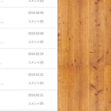
数年前にタイムアウトしたハーフマラソン(T_T)再挑戦！なんとか時間内の完走を目指します。で、その後の青梅マラソンか、東京マラソンの完走に弾みをつける作戦。ちゃんと練習せねば。この辺りの本でも読んで、モチベーションあげます。マラソン1年生 [ たかぎなおこ ]
コメント(0)
2016.08.08
暑すぎて走る気になれず。。。 ってことで、次女と一緒に市民プールに行ってきました。 【条件】 自転車で片道約15分 プールは２時間の時間制 （延長はできるが、少々追加料金が必要） 開場は9時半、 閉場は5時半 【おすすめプラン】 プールにいるのを、 2時半から4時半に設定。 理由 午後は、午前中よりプールもすいてる。 帰りの自転車の時間が涼しい。 昨日はもちろんこれ。 【いまいちプラン】 朝イチにプール着。 つまり、9時半から11時半までプールにいる設定。 理由 帰りの自転車の時間が12時近くになり、 めちゃくちゃ暑い！ 帰宅後、午後昼寝ができるメリットはありますが、 朝が忙しく、帰宅後のお昼ごはんの準備やらを考えるとだいぶハード。 【プール感想】 今年初の外プールを堪能しました！ 日焼けとか快適さでいえば絶対屋内プールなんだけど、 やはり夏を堪能するのは屋外プール！ ラッシュガードがだいぶだらーんとしてきたので、 新調したいなー。 FILA/フィラ レディースラッシュガード 長袖 UV対策 フード付 スイムウェア トレーニングウェア 314-236 やはりフード付きがいい！
コメント(0)
2016.03.09
9）2015FW これ！ 別の用事で行ったスポーツ用品店、 主目的は終わり、ウエストポーチくたびれてたなー、ちょっと見てみよう、と覗いたところ、 ドンピシャ！ 私の欲しい用件満たしてるし(T_T) スマホ入れる。 ティッシュ入れる。 ハンカチ入れる。 水分持たない。 Bluetoothイヤホンなので、スマホは密封しちゃいたい。 今は本当にお金がないので、 誕生日までガマンします。。。
コメント(0)
2016.02.29
場に子ども入場不可、と申し込み時点で分かっていれば、 申し込まないか、あらかじめ子どもの手当てしてたのになー。 つくづく東京マラソンに縁のない私でした！ 来年こそはランナーとして当選したい！！ そのためには青学の監督の本でも読もうかな。 フツーの会社員だった僕が、青山学院大学を箱根駅伝優勝に導いた47の言葉 [ 原晋 ]
コメント(0)
2016.02.22
【青梅市のみなさんありがとうございました】 毎回のことなのだけど、 沿道の応援ってとてもありがたく、 私設エイドや、飴やチョコいれた箱持ってる人、 「飴どうぞー」と言ってるちびっことか、 高校生のブラスバンドとか、 全部ひっくるめて青梅マラソンだなあと。 今回一番美味しかったのは、復路でもらった梅干し！ 60代くらい？のご夫婦で、 「種なし梅干しですよー」 といただいたら美味しかった！ 手作業で種を取ってくれていた様子で、 気づかってくれてるんだなーとありがたかった。 次は金柑かな。 【結果】 制限時間の７分前でゴール。 制限時間は４時間、 私のゴールは３時間53分とか54分とかそれくらい。 【感想】 何とかなった！ 練習不足、かつ前日出勤で１日立ち仕事で足パンパン。 こりゃ無理だろうー、行くのやめるかーと朝まで真剣に考えてたけど、 やってみないとねえ、と何とかやる気出して行った結果で、 本当に「何とかなるもんだ」が一番の感想。 一定のペースでを保てた 往路は登りだけとほぼキロ６分台、 復路は下りだけど疲れてキロ7〜８分台。 復路の登りはほぼ歩いたけど、トータルそのペースが保てたのはよい傾向かと。 あとは全体的に速くすることかな(ｰ ｰ;) 【川内優輝選手見た！】 招待選手で、スタート１時間後くらいにすれ違いました。 トップ選手とすれ違えるのは、 一本道を往復するコースならでは。 ちなみに彼とすれ違ったのは復路のきつい上り坂。 あの上り坂を登るだけあってかなりキツそうな表情でした。 その表情が今回一番の思い出。 間近で見るって本当に迫力あり、胸を打たれました。 【体育会系っていいなあ】 川内選手の前にもすれ違った1位2位の選手にもだけど、 すれ違うトップ選手には往路のランナーからは「頑張れ！」と拍手。 「女子トップ頑張れ！」とか。 ゲストに来ていた高橋Qちゃんとか、瀬古利彦さんとか、 話も明るいし、いやあ、体育会系って元気でいいよなーと再確認。 女子更衣室でも、すらっとした感じのいい女性のゼッケンが50代、とあり二度見したり。 私も遅くても走り続けで、 明るい体育会系でいたいものです。
コメント(0)
2016.02.21
コメント(0)