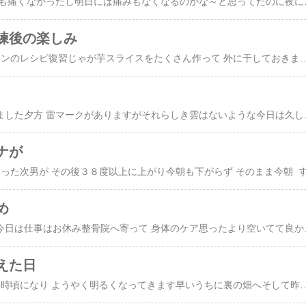
昨日は昼間 たいして目も痛くなかったし明日には痛みもなくなるのかな～と思ってたのに夜になったら充血して赤くなってくるし痛いしさすがにテレビやスマホを見るのやめて早めに電気消しました夕方 実家の母が さつま芋を持ってきてくれました今年 お初のさつま芋夕飯に蒸かして食べましたまだ 
練後の楽しみ
昨日は午後から レッスンのレシピ復習じゃが芋スライスをたくさん作って 外に干しておきましたパンを焼く前に ポテトチップたくさんできました今回は中のじゃが芋もアンデスレッド小さめのを選んだら 中まで少し赤くなってました今日は 早めに裏の畑へ水やりして 野菜収穫家事を一通り済ませ自分の朝食を済ませたところで お兄ちゃんお目覚めちょうどいい時間お兄ちゃんの朝食を済ませ 歯磨きも済ませ片付け終わった頃には お兄ちゃん玄関へ今日はY先生の所へ行くよ！ というのがわかったようで靴下持って行ってましたおかげで お出かけは順調(^_^)v予定通り 家を出られました道も予想通りの混み具合訓練はやっぱり歩かないな(￣▽￣;)でも嫌がって暴れたりはしなかったので 歩行器に乗せるのは楽だったでも 歩かないな(￣▽￣;)後ろから先生に足を押されてましたやっとシロツメクサを見つけて ちょっと歩いたけど外歩きは暑くて(-""-;)日陰を歩いてる分には それほどでもないのに日差しが痛いくらい(*_*)訓練室に戻ってからも逃げ出したりせずに おとなしいおとなしいのは助かるけどまだ ちょっと元気ないかなその後の整形外科では 嫌がって なかなか計測が進みませんでしたが(((^_^;)でも 手 腕 脚などの可動域とか 細かく計測するので何かあった時の異変に気付いたりするので大事！あまり待ち時間もなく ほぼ予定通りに終了施設に送る前に 久しぶりのプチオフ会最近はのあぷ～さんは 娘さんが週一でkisoのパンをお持ち帰りしているようなので そこに私のパンを持ち込んでいいものかと(((^_^;)と言いつつ レッスンのパンが美味しかったのと大山小麦のパンの食感を感じていただきたくてのあぷ～さんからは大好きな桃昼食後の お楽しみ(*^^*)最近 産直に行く度に桃コーナー見て
今日もいい天気になりました夕方 雷マークがありますがそれらしき雲はないような今日は久しぶりの出勤いつも通り 裏の畑で野菜収穫朝ごはん作って 次男の弁当作って 洗
ナが
め
今日は朝から冷えます今日は仕事はお休み整骨院へ寄って 身体のケア思ったより空いてて良かったと思ったら朝イチは混んでたそうで ちょうど空いてきた頃着いたみたいケアの後はクッキー作業へ行ってきました昨日からなので焼きは終ってるかと思いきや少し残ってましたラベルつくりしながら ちょいちょいクッキー室内から遠ざかり 何とか昼過ぎまで参加できましたまた少し慣れ
えた日
すっかり日が短くなり6時頃になり ようやく明るくなってきます早いうちに裏の畑へそして昨日の夜仕込んだ生地を焼きましたパン教室の復習作り置きの金平使って 金平チーズフランス焼き立て美味しかった(^-^)今日はお兄ちゃんの通院の日障害児専門病院の歯科へ時間が遅かったので大丈夫でしたが工事箇所の多い事(-""-;)特に橋を越える辺りで ちょっと渋滞そしてその前にお楽しみが今回も のあぷ～さんと約束して通院前の短い時間ですが少しお話して いろいろ頂いて 手作りパンも 楽しみ♪面倒な通院も楽しみな日に(#^.^#)お兄ちゃんの歯科は相変わらず うゎ～ うぉ～ ぎゃ～と騒がしい(^_^;)))それでも歯科助手の方々 上手ねぇ～!えらいえらいと褒めてくれて 本当にありがたい虫歯はなかったので予定通り終わって施設へお昼には到着作業室に行くと 鬼まんじゅう作りの真っ最中実家の母からもらったさつま芋で沢山作ってくれました職員さんに大人気であっという間に完売(*^-^*)お昼は朝大量に収穫したツルムラサキと金時草を炒めてみんなでたべましたその後 実家へ鬼まんじゅうを届け掃除が終わったら施設の上層部や役員さん達が集まって開く役員会会場へ施設が所属する法人内に看護ステーションを作る事についての話し合いをするのに担当医師を勤めてくれている先生が産休中なのに赤ちゃん連れで来てくれました私達は その赤ちゃんのお守りに会場には異動で別の施設に移った職員さん達が出迎えてくれてお兄ちゃんが大好きだった職員さんは なんと体重147キロ！Σ(￣□￣;)ダイエットしたのに リバウンドして 元の体重より多くなってる元気そうだけど 糖尿が心配 糖尿家系ですからねそして担当医師のいうのはこの間 パンを送った静岡の先輩母の娘さんなので赤ちゃんは孫になるんです2時間弱の間 3人で赤ちゃんのお守り久しぶりに小さな赤ちゃん抱っこしてもう かわいいった