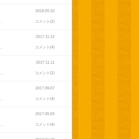
2018.05.10
;) 大きな箱！ どんだけ入っているの？と思って開けてみたら 大きな根っこのついたうるいが！ まさか こんなに大きいとは・・・ 午後から雨の予報だったので 大きなスコップで穴を掘って植えました うまく根付くといいな～(^^) そして 食べる用にも送ってくれました 先っぽの葉っぱ取ってあっても大きい！ 食感も全然違う 早速夕飯に頂きました 癖もなく美味しかったで～す うまく育てて 来年は採りたてを味わいたいな♪ ありがとう まんたさん
コメント(2)
2017.11.14
レーズンのクッキーは サクホロで ついつい続けて口に入っちゃう リクエストのパン ド ジェーヌ しっとり ふんわり アマレットの香り 期待を裏切らない美味しさ(*^^*) 牛乳豆腐(カッテージチーズ？)のパウンド チーズケーキのような濃い風味！ とても美味しかったです 栗の焼き菓子 サクサクの生地にパリパリのパイ生地 そして栗！ 秋の味覚の美味しさ 次はパンです 無花果のコンポート カスタードクリームが乗ったパン コンポートがとてもジューシーでカスタードの甘さとマッチして とっても美味しい(*^^*) キノコのフォカッチャ 大好きな黒オリーブとキノコが合うのよね～♪ レーズン食パン ジューシーなレーズンが たくさん巻き込んであり しっとり！ りんご酵母のカンパーニュ ライ麦生地にドライフルーツが合うね！ じゃが芋のフォカッチャ 弾力のある もちもち生地 美味しかったです 最後に ピーマンの佃煮 ピリ辛で ご飯が進んじゃうよ たくさんあり過ぎて 何か忘れてないか心配なくらい(((^_^;) たくさん たくさん美味しく頂きました ありがとう
コメント(4)
2017.11.11
きました 今日は午後から お兄ちゃんの施設のお祭り 準備で今週は大忙し(((^_^;)* 忙しくて疲れると甘い物が食べたくなるのよね～ 開けて びっくり こんなにたくさん！！ どれから頂こうかしら・・・ と悩む間もなく まずはこれ！ 生姜の生キャラメル！ 毎回 間違いない美味しさ 本当に楽しみなのです♪ 他にも いくつかお腹の中に入りましたが また 後日紹介させて頂きます ありがとうございました(*^^*) うちの庭にひっそりと まだ残っているミニトマト もう 枯れかけてるのに 実を付けてるの トマトは もうとっくに片付けたけど 頑張って実を付けてると片付けられない でも プランターだし邪魔にもならないので 本当に枯れてしまうまで もう少し このままで
コメント(2)
2017.09.07
きるとすぐ 茹でました 朝ご飯に 茹でたてとうもろこし 冷めるの待ちきれずに熱いのをむしゃむしゃと食べたら 若干口の中が火傷状態 今年は天候不順でいつもより出来具合が・・・という事ですが 変わらず美味しかったよ～‼ 今年もありがとう 朝 家族みんなで食べて 少しおすそ分けして 残りは冷凍室に これでコーンパン作ったら美味しいだろうな～♪
コメント(4)
2017.05.05
GWも３日過ぎました 毎年特にお出掛けもない我が家 お兄ちゃんは毎日日中一時 いろんなイベントがあり楽しそう♪ 私はといえば 家事に畑仕事に過ぎていく そんな中 静岡から先輩母が美味しいお魚を持ってやって来てくれました 娘さんふたり一緒に お兄ちゃんの大好きな桜えび 次男が大好きな鮪の刺身 昨日の夕飯は もう半解凍状態だった鰹の刺身 脂の乗って 柔らかくて 臭みもない 美味しかった～(*^^*) それなのに 夕飯前に柏餅とちまきを食べた旦那さん お腹を下して食べられませんでした(>_
コメント(4)