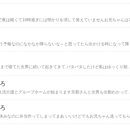
今日は朝 雨が降るという予報なのになかなか降らないな～と思ってたら出かける時になって降ってきた(ーー;)雨は欲しいんだけどねお兄ちゃん連れて また障害者専門病院です着いたらすぐ採血お兄ちゃん また大泣きそして 2時間も待たされ(>_<)今度は旦那さん
今朝はお兄ちゃん6時半まで寝てた次男に続いて起きてきて バタバタしたけど私はゆっくり朝ごパンでも 今朝は起きたらすぐ足が攣って(>_<)手は痛い 腰も痛い あちこち痛い((T_T))必死で起きました整体の効果も一週間経つとダメね(￣▽￣;)お兄ちゃんは二度寝したので、次男が出勤した後は少しのんびり早めに起こしたけど、寝起きのお兄ちゃん テーブルに掴まって立ってくれたまでは良かったけどトイレは大変だった(ーー;)本当に先々不安になるお兄ちゃんを送り出したら出勤今日は本当に詰め物少なくてインスタ投稿 HPのレシピ作りも進みました時間になって帰る準備をしていたら出張帰りの社長が出勤誕生日プレゼント頂きました＼(^^)／和菓子屋の涼菓詰め合せうちがいつもおまんじゅうとか買うお店です夕方は整骨院行って畑 両方に水やり 追肥そして 夕飯はdueオードブル
いろ
今日からお兄ちゃんは生活介護とグループホームが始まります旦那さんと次男も出勤わかってたのか わかってなかったのか？お兄ちゃん 早起き ５時ちょい過ぎ(ーー;)目は覚めてましたがそんなにすぐ動けないのよそれなのに 早朝から 「おはよう！」「おはよう！」と叫びまくり近所迷惑になってなかったかしら(￣▽￣;)慌てて朝食を準備今朝はパンで良かったりんごのパンは まだふわふわで柔らかかったもちろんパンドーロも畑で採ってきたカリフラワー茹でて ウインナーも茹でていつもの変わらない朝食ですがお兄ちゃん ず～っと 「うまいな～」連発ホント 憎めないよね～(((^_^;)食後の八朔は「うんまいな～」連発昨日は 午後 静岡から魚など届きましたトロびんちょう鮪の刺身干物に 干し芋 お茶など いろいろ刺身は流水にさらして解凍し 早速夕飯にそして お兄ちゃんの大好物文旦も頂きましたパンのお裾分けしたら 文旦にな
いろ