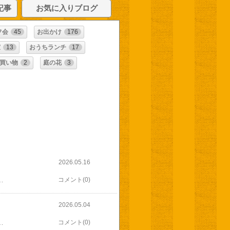
記事
お気に入りブログ
フ会
45
お出かけ
176
室
13
おうちランチ
17
買い物
2
庭の花
3
2026.05.16
京都のお土産など後はたくさん作った甘夏ピールとかお兄ちゃんが帰ってきたら友達にもらった万博のオフィシャルショップで買ったというカプセルを見せましたミャクミャク入り こんなのも
コメント(0)
2026.05.04
ちゃん、昨日と比べたら元気かなまだ咳は出ますが夕方遅くに帰って来た次男から母の日にとこれを母の日のプレゼントなんて初めて！ムーミンの母の日用のカップみたい実はムーミンのマグカップとこかで（アウトレットだったかな）見かけていいな〜と思いつつマグカップ ふたつもあるしとやめて帰ってきたのと似てるんですひと目で気に入りました(⁠≧⁠▽⁠≦⁠)その日の気分で決めるのもいいわね
コメント(0)