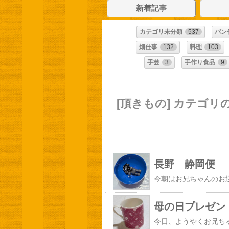
新着記事
カテゴリ未分類
537
パン
畑仕事
132
料理
103
手芸
3
手作り食品
9
[頂きもの] カテゴリ
長野 静岡便
母の日プレゼン