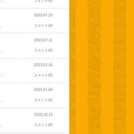
甘さはイマイチでしたが 初ものありがたい美味しかった(*^^*)今朝は早朝畑へしっかり水やりして ツルムラサキを収穫これから毎日採れるかな朝食に 採りたて使いました(^-^)今朝のお弁当は次男だけ昨日は3人分でしたやっぱり3人分は大変ちょっと作り置きがあっても足りないし多めに用意して 味つけする前に取り分けておいたので今朝は楽でした ほぼ詰めるだけ今日は一日お兄ちゃんがいます 午前中はお兄ちゃんの相手で過ぎました旦那さんは義父の家を掃除してくれたのは助かるけどその後 ゴロゴロしてイビキかき始めましたお兄ちゃん お父さんが寝転ぶと なぜかちょっかいかけに行くのよね(((^_^;)でも 私も昨日の疲れか？目が痛いからか 目を開けているのも辛いくらい眠気とだるさが何とかお昼作って済ませたらお兄ちゃん昼寝したので 一緒にお昼寝午前中 ずっと起きて遊んでいたので しっかり寝てくれました私もよく眠れましたこんなにお昼寝するって めったにない事おかげでだるさもなくなりましたいつもなら施設から帰って来る時間そのうちヘルパーさんが来ます今日は、オクラ収穫してません昨日 お昼に採ったので
コメント(4)
2023.07.24
 高いな～と止めて帰ってたので めちゃ嬉しい( 〃▽〃)写真撮る前にひとつ食べちゃった(((^_^;)他にも 梅飴 布巾 ピーマンピーマンは 早速 肉詰めピーマンにそしてふきんと梅塩飴も飴は帰り道に舐めました梅の酸味があり 美味しかったですよ(*^^*)まだ 喉の違和感が消えないので 喉飴欠かせませんふきんは よーく見たらHAPPYBIRTHDAYでした(*^^*)ありがとうございます！お昼は ゆみねーさんの真似をしてライスペーパーのピザ端のパリパリした所 いいですね！午後は しばらくのんびりしていましたが夕飯済ませたら 畑へ 枯れ草の片付けにやっと気になってたゴミ 片付きましたあとはシートを張るだけですがあと一月もすれば 剥がすシートがあるんですよねお隣さんも引っ越してくるので シート剥がすし物置に畳んであるシート 出すの面倒だなぁ(￣▽￣;)帰ったら さっさとお風呂に入りましたしばらく のんびりします胡瓜５本合計 297本
コメント(4)
2023.07.11
濯して少し休んでから出勤今朝まで楽天お買い物マラソンでしかも昨日は10日！予想はしてたけど 通販山積みですでも どうしてもやらなきゃいけない詰め物は そこまでなくて申し訳ないと思いつつかなり明日に持ち越して 早めに帰ってきました社内の改装工事が進んでてビックリお客様が来た時の打ち合わせ室と試作室の間に間仕切りができていて新しい調理台が これから入りますこれは ちょっと楽しみですね(*^^*)そして 社長からは 誕生日プレゼント頂きました嬉しいような 嬉しくないような(((^_^;)気持ちだけは ありがたく頂きます胡瓜５本合計 186本200本も間近ですね(*^^*)
コメント(4)
2023.01.16
昨日の夕飯時 微熱があった次男が その後３８度以上に上がり今朝も下がらず そのまま今朝 すぐ近くの耳鼻咽喉科に電話でしてPCR検査陽性でした(-""-;)昨日の夜から 次男は隣の家に隔離熱は相変わらず３８度ありますが喉の痛みはたいした事なく食欲も少し落ちているとはいえ 食べられない事はなく軽症といっていいです発熱が昨日 会社では 誰もコロナにかかっていないとなると 電車の中かしらね(ーー;)土 日と一緒に食事したり マスクなしで話したりしてるので感染している可能性も強い？明日 １日発熱とかなければ大丈夫かな落ち着きません(´Д｀)検査の帰りにドラッグストアに寄り使い捨て食器 消毒用品 食品など購入してきましたとりあえず 家が別なので 同じトイレや洗面所を使うという心配はなく 消毒の必要はなし食器は使い捨て隣の家に行く時は手袋して 出たらはずして捨てるくらいでも隣の家はお風呂をつかえないので熱が下がったら 最後に入ってもらう事になります家族の中では次男がかかるというケースが一番困らない けど今後 感染広がらないかが心配可能性が一番高いのは私に間違いない( -д-)お兄ちゃんや旦那さんは あまり接触してないのでお兄ちゃんは午前中 何とか起こしておいて今 昼寝中ｏ(＿＿*)Ｚｚｚ途中 玄関のチャイムが鳴り おはよーと起きましたがまた寝た様子昨日 ビスコッティ好きな方に またパンのお裾分けしたらキズ物のミニトマトをもらってきてあげると言ってもらえたのですが先程 届けてくれて 玄関先に置いて行ってもらったんですが全部で３キロ！！(゜ロ゜ノ)ノ何とかトマトソースとかに加工したいところですがお兄ちゃんいるし(-""-;)今日はグループホームで帰って来ない予定だったのにどこかにお裾分けする訳にもいかず最悪 冷凍かしら文旦とオレンジも頂きました文旦の大きい事！( Д ) ﾟ ﾟ
コメント(4)
2023.01.06
たのかな去年いっぱいで春に入ったばかりの新人職員さんがやめちゃったんですおとなしいけど 優しくてかわいい人で残念に思ってたんですが何か注意されると いじめられていると思ってしまったのかそれをお母さんに話すと お母さんが施設に電話かけてくるというそれってモンペ(((((((・・;)やめる事も本人ではなく お母さんが電話してきたそうですそんなんじゃ どこへ行っても続かないね親の会から市の福祉課へ話し合いに行った事とか いろいろ話してたら昼休みが長くなり2時過ぎまで(((^_^;)私は次男のクリニックがあるので 帰ってきましたまだトヨタ系休みなので道は空いてるかと高をくくっていたら混んでるじゃないですか！ いつも以上に(-""-;)なんでかしら？ 休みだからお出かけかな帰り道も混んでそうだし 次男をクリニックに送ると 私は帰りました混んでるからと道を変更したら 渋滞にはまり(ー_ー;)どこも一緒さらに遠回りして渋滞さけて帰りましたお兄ちゃんを養護学校に送迎していた時覚えた道 いまだに覚えてますしかし 予約は4時 なのに6時過ぎてもまだ終わったと連絡なしいつ帰れるのかしら(-""-;)お正月に 頂いた お供えなど日本橋 錦豊琳のかりんとう旦那さんが以前 東京出張みやげに買ってきてくれました懐かしいLEAFMEMORYのチョコお裾分けに少し持って行ったらMary'sのチョコやクッキー 手作りゼリーなどもらって帰って来ました(^-^)
コメント(4)
2022.10.13
らないね( ☆∀☆)お母さんそっくりオムツ替えもして オムツまでちっちゃくてかわいい時々泣かせてしまって 泣き声が会場まで聞こえるんじゃないかと焦ったけどそのうち抱っこも慣れてきてすやすや胸の中で寝ているのも 何とも言えずかわいくて腕は痛くなったけど めちゃくちゃ癒されました(*^-^*)結局 家に着いたら５時過ぎ作り置きがあるので 大した事してませんがやっぱり助かるわ(^_^;)))昨日採ってきた大根抜き菜は菜飯に茹でたら ぎゅっと絞って少しだけゴマ油まぶしておきますこうする事でビタミンAの吸収が何倍にもなりますそしてGI値も低くなり一石二鳥(^_^)v金平もまだ少し残ってたし煮なます 南瓜のベーグルに使った南瓜の焼き芋ホイル焼きも夕飯後 持ち帰り生地の成形 焼成南瓜のフィリング作って中に巻いてトッピング作って 茹でたベーグルに乗せて遅くなりましたが焼けました スイーツベーグルフィリング トッピング共に控えめで焼き立て美味しそうだけど明日のお楽しみ(*^-^*)
コメント(4)