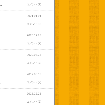
2個付） 邵氏温灸器用 温灸剤 60＋4個 温灸剤を切らしていたので注文しました 起きたらすぐとりあえず首もとに引っ掻けておいて パンツに引っ掻けて腰を温めます 朝起きた頃は寒いけど 身体が芯から温まり さっさと動けます(^-^) 今日は腰の痛みも治まりました 今日も午前中はお兄ちゃんの相手をしながら録画番組 昨日録画しておいた格付けを見ながら大笑い 吹奏楽やオーケストラは また当たった(*^^*) でもダンスはわからないわ(((^_^;) 他にもお笑い番組など ストレス発散にお笑い番組はピッタリ あと１日笑える頑張ろう
コメント(2)
2021.01.01
いて 口溶け良く美味しい(*^^*) 無花果ジャム入りのパウンドは すごくしっとり(*^▽^*) 干し芋も美味しいし コロナ痩せはどこへやら 痩せた分以上太ってはいけない(((^_^;) 昨日は久しぶりに紅白を最後まで見て 今日も お兄ちゃんの遊び相手になりながらテレビ見放題 溜まっていた録画番組も少なくなりました 休み明け 動けるかしら(^_^;)
コメント(2)
2020.12.28
てもらう干し芋どっさり 静岡名物のお菓子なども 年末年始のおやつには困らないわ(*^^*) 昨日は 次男の誕生日を数日前もって倒ししてして ケーキを買いに 毎年 ちょっと遠いけど この時期に必ず行くケーキ屋さんへ 久しぶりに次男の運転で ドキドキしながら(((^_^;) 夕食後 さて 小さなケーキだけど お兄ちゃん喜ぶから ろうそく一本立てようか な～んて 箱を開けたら ひとつスペースは開けてあるのにケーキが入ってない！ 入れ忘れたようです(-""-;) お店に電話すると レジを確認後電話があり もう同じケーキはないのでと代金を家まで持って来てくれました お詫びの焼き菓子を添えて 感じの良さそうな男性パティシエさん 履いていたジャージに かわいいくまさんのアップリケがあって 笑えた(^○^) 丁寧にお詫びをして帰って行かれました また行きたいなーと思います ちなみに抜けてたケーキは旦那さんが好きなケーキ 仕方ないな～ともらった焼き菓子食べてました(((^_^;) ひとつは食べたんだから食べ過ぎでしょ！ と思ったら 今朝おなか痛いって でも懲りないんだな・・・(((^_^;)
コメント(2)
2020.08.23
エスニックソテーを作ります(^-^) 【入荷後随時発送】 カレーリーフ 苗 3号【1苗】ミカン科 ナンヨウザンショウ 送料別 家庭菜園 スパイス リーフ 農薬不使用(産地確認済み) お彼岸 敬老の日
コメント(2)
2019.06.18
そしたら デカイビーツが売ってました うちのビーツが特別大きいわけではなく どうも 今季はビーツが大きく育つ気候だったのかも(^-^) -ちょっと訳あり- 2019年長野県産 生ビーツ2kg入り / -Imperfect Produce- Beet, Fresh, 2kg価格：1598円（税込、送料別) (2019/6/18時点)楽天で購入
コメント(2)
2018.12.26
子供が大きくなると クリスマスも一応チキンなんかを用意してみるものの 普段の食事と変わりなく ただ黙々と食べるだけ サンタさんが来る事もない ケーキは今月末の次男の誕生日に買う事になっています でも 私には嬉しいクリスマスプレゼントが まずは こちら きれいな花柄のトートバッグ ホントにサプライズで びっくり これはインド料理教室に使おうかな サイドのポケットがレシピを入れるのにぴったり お次は静岡から 次男の誕生日に合わせて 次男が大好きな鮪の刺身など そして クリスマスイブに届いたのは 長野から美味しいパン お菓子の詰め合わせ 特に生キャラメルは私の大好物 ロールケーキはクリスマスイブに頂きました そしてシュトレンもふたつ まだ持ち寄り会のシュトレンも残っているんですが どれとも味や食感が被らず また違ったシュトレン 年明けまで楽しめそうです
コメント(2)