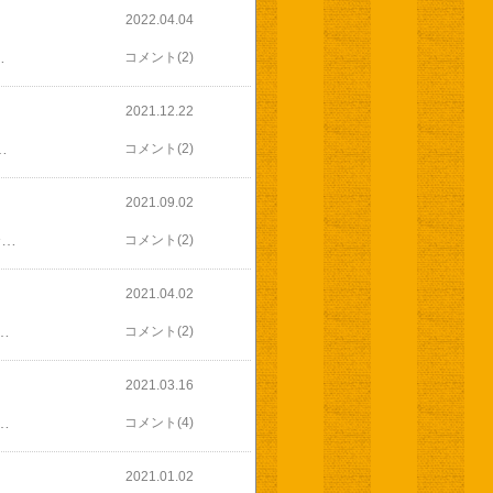
2022.04.04
おたべ桜餅がはいってるのと 桜の生八ツ橋にこしあんがはいってるのと今の時期 なんでも桜のお菓子多いですがこんな個包装になってる生八ツ橋 初めて見ましたこしあんのも桜餅みたいで美味しかった(◍•ᴗ•◍)箱のデザインが また素敵(✯ᴗ✯)今朝 生地を仕込んでから施設に行きましたが発酵器の温度低めにしたので 焼き上がるまで まだ少しかかります
コメント(2)
2021.12.22
焼いたらすごく美味しかった(◍•ᴗ•◍)そして夕方長野からお菓子パン便が届き大好きな生姜キャラメルも(✯ᴗ✯)すぐ開けてひとつ口にほおり込みましたホント美味しい(*´ω｀*)そして ロールケーキ天板シンプルで使いやすそう(. ❛ ᴗ ❛.)その後 東京からかわいいスパイスクッキーとキッチンクロススパイスがほんのりで食べやすく美味しい｡◕‿◕｡最近 頂き物が多くて冷凍室パンパンキッチンクロスは洒落たのがないから嬉しい(✿^‿^)
コメント(2)
2021.09.02
今日は朝から雨 お兄ちゃんの送迎ついでに クッキー作業のボランティアさんにパンなどお裾分け 洋酒の効いたフルーツケーキとワインがお好きな方です(^-^) 畑もされていますが ツルムラサキは作っていないそうなので少しお裾分け 後は立て続けに頂いたぶどうや梅のカリカリ砂糖漬けなど そしたら こんな素敵な壁飾りを頂いてしまいました 一輪挿しが付いています 早速 殺風景な玄関に飾させていただきました(*^^*) パッチワークや小物作りなど得意で 手作りの畑作業用の帽子やポーチも頂いた事が 作ったもののいつ渡そうかと思っていたのだとか クッキー作業ずっとお休みだったので 嬉しいですね(*^▽^*) その後 お兄ちゃんを施設に送り 歯科検診に行きました ちゃんと手入れができていますね と誉めていただきましたが 一部欠けている歯が２本あったようで すぐ補修してもらいました あのキーンという音は苦手ですが その日のうちに治してもらえて良かった 帰ったら 一休みして昼食 午後から お兄ちゃんの訓練 施設に迎えに行って 訓練へ お兄ちゃんを車に乗せている時 いろんな事をしゃべってくれます 突然 おかしな事を言って 笑わせてくれるんですが 今日は ママ ー と呼ぶので なあに？と言うと なんで こんなところに？って 誰に運転してもらってたと思ってたのよ(^_^;) そしたら バカー！と叫ぶしσ(￣∇￣;) バカはお前じゃ(((^_^;) と言えば えっへっへっへっへと大声で笑い(^○^) 下手なお笑い芸人よりおもしろいわ(((^^;) 訓練の病院に着いて ヘルパーさんを見つけると また キャー((o(^∇^)o))と叫んで大喜び 介護は大変ですが こういうところ 憎めないんですよね(^_^;) 訓練はいつも通り そこそこ頑張って グループホームに送って やれやれ 帰ったら ラーメン作り 生地は昨日仕込み 途中まで伸ばして お昼に製麺までパスタマシンで チャーシューは先日作っておいた物 煮汁で煮卵とスープ 食べるのはあっという間ですが 一から作ると なかなか大変な作業 でも 美味しいから また作っちゃう こちらは会社のインスタに
コメント(2)
2021.04.02
キもらっちゃった(*^^*) (画像 お借りしました) もらったのは半分ですが 半分あれば充分なので 他にもサニーレタス レタス ディルなど収穫 夕飯にサラダ作りました 今日はお兄ちゃん お風呂の日 でも 家に帰ったら すぐ発作 一時間後 また発作 どちらも小さい発作だけど 二回めの後の様子が変で 三回めが怖くて 久しぶりに座薬で鎮静 お風呂で起きたら怖いからね 春だからかな・・・ 薬増やしたくないし 落ち着かないかな
コメント(2)
2021.03.16
・ 疲れると胃にくる事はよくあったけど 最近 痛みはあっても半日もすれば治まってたので レントゲンでは よくわからないけど 気になる箇所があるからと 大きな病院で検査を受ける事に なんだか大げさな事になっちゃったけど 本当は あれやこれや 作りたいパンやお菓子があったけど パンはまだ冷凍室にストックがあるし ホワイトデーにもらったお菓子もいろいろ ケーニヒスクローネのマロンタルト グリーンアースのチーズケーキ ケンズカフェのチョコレート 画像ありませんが 旦那さんは ファミマでクッキーとチョコの詰め合わせ 下のふたつは弟たちからで 今朝 実家の母がもって来てくれました マロンタルトも まだ半分残ってるので これじゃ お菓子も作れないわ(((^_^;) 今日はのんびりします
コメント(4)
2021.01.02