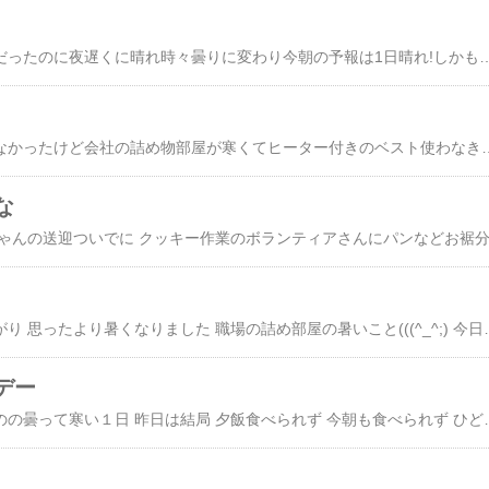
昨日の夕方まで雨予報だったのに夜遅くに晴れ時々曇りに変わり今朝の予報は1日晴れ!しかも最高気温20度(☉｡☉)!昨日の夜 今日着る服を用意しておいたのに朝薄い服に変更お兄ちゃんも薄着に今朝は昨日のような脚の痛みはなく逆に右脚の方が痛い(─.─||）でも普通に歩けるので ホッとしましたそれでもお兄ちゃんを送ったら整骨院へゴッドハンドにお任せですまだ若干付け根に違和感ありますが今日は立ったり座ったりをゆっくりしました整骨院から施設へ戻り 作業に参加今週は程々の忙しさ作業中 職場の配送担当Kさんが配達に来てましたほうじ茶あんぱん差し入れに持って行き 余ったのでKさんにも一つお裾分けそして今日のコーヒータイムのおやつは桜の
今日はそこまで寒くはなかったけど会社の詰め物部屋が寒くてヒーター付きのベスト使わなきゃネットの注文も多いようですが配送の方も忙しそうそれなのに社長がぎっくり腰若い男の子は手首を痛め先輩社員に同行するはずだった女の子は男の子と一緒に配送の仕事に行きました仕事が終わってからリニューアルオープンした産直へ寄ってみると売り場はそこまで広くないけど魚や肉の売り場もありその他食品も品数が豊富になりました大きな油揚げが美味しそうで夕飯に肉味噌詰めて
な
今日は本当に気温が上がり 思ったより暑くなりました 職場の詰め部屋の暑いこと(((^_^;) 今日も仕事が終わったら畑へ たらの芽と葱坊主 たらの芽はもちろん！ 葱坊主も天ぷらにすると美味しいんです 実家にお裾分けしたら ルタオのチーズケー
デー
今日は雨は降らないものの曇って寒い１日 昨日は結局 夕飯食べられず 今朝も食べられず ひどい腹痛はないものの ずーっと痛みがあるので 近くの胃腸科へ行ってきました 最近 患者が少ないと聞いていたのに 待合室 患者さんでいっぱい(-""-;) 血液検査 レントゲンを撮ったりしたら 昼過ぎに まだ何となく鈍痛があるのですが 少し食欲も出て来て だるさもなくなってきました 単なる疲れかな・・