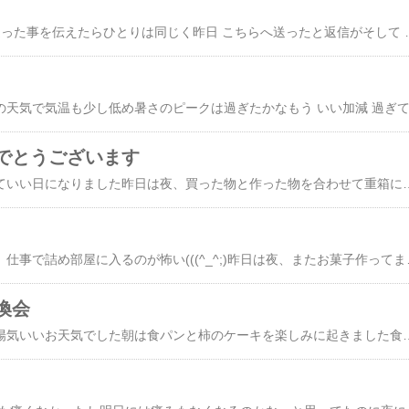
昨日 シュトーレンを送った事を伝えたらひとりは同じく昨日 こちらへ送ったと返信がそして もう一人は 昨日送るシュトーレンを買いに行った先でラインを受け取り今日 送ってくれたとかこんな偶然 初めてじゃないんですよこの二人とは 何度かそういうのって なんか繋がってるみたいで嬉しくなっちゃう(*≧∀≦*)遠くてなかなか会えない人達だけど、大事な友達です(*^^*)昨日の朝食べた ヒヨリブロートのパンは味噌と味醂のパン カシューナッツ入りう～ん あまり好みではないかも(￣▽￣;)ヒヨリブロートのパンはシンプルなのが好きだなぁ朝ごはんの片付け済んだらレモンケーキ焼きましたレモンもらったから 皮をおろして入れました今日は 午前中 お兄ちゃんの病
でとうございます
今年のお正月は暖かくていい日になりました昨日は夜、買った物と作った物を合わせて重箱にお節詰めました作ったのは、なます、酢蓮根、煮しめ、黒豆黒豆は今年も畑のお隣さんからありがたい！起きて、のんびり支度してたらお兄ちゃん起きるの早い(>д<*)昨日はそんなに昼寝してないけど６時には起きてしまい慌てて朝ごはんの支度正月早々慌ただしい(-""-;)そして午前中眠くなってしまい30分ほど寝かせただけなのに午後からは昼寝しないちょっとリズム崩れると一日ずれますね(ーー;)おまけに漏らすし((T_T))で、トイレに連れて行ってると玄関でピンポーンもう こんな時に誰よ？と思いなが
今日も冷えます明後日、仕事で詰め部屋に入るのが怖い(((^_^;)昨日は夜、またお菓子作ってましたバナナおからケーキを作りたいと思ってバナナを買ってきたものの なかなか作れず バナナがかなり黒くなってしまってレシピを検索したら簡単混ぜるだけのがあったのでささっと混ぜて、焼いてる間にお風呂少し焦げたけど まあいいかな(^^;)))もう一つ焼いてます今日は、お兄ちゃんを施設に送る前に会社へおからケーキとマジパンケーキを届け一旦帰ったら畑へ実は今日、友達が柚子を採りに来る事になっていてじゃが芋も掘る
換会
今日も昼間はポカポカ陽気いいお天気でした朝は食パンと柿のケーキを楽しみに起きました食パンは、ちゃんと焼けててやれやれでもパン用の春よ恋との違いがわかりません(￣▽￣;)やっぱり、ふたつ一緒に焼いて比べないとダメねでも中華麺用でも美味しくパンが焼けるのは確かですね(^-^)柿と金柑のケーキも美味しく焼けてました砂糖の量減らさなかったので、私には甘過ぎた(^^;)))今日は旦那さん仕事休みなのでお兄ちゃんの送迎はお願いして私は畑に寄って野菜の状態を見て去年レモンを頂いた畑仲間さんにビーツをお裾分けしてレモンを少しもらってきましたその後 会社に飛行船食パンを持っていき月曜日の試作の事をキッチンカー担当のKさんと社長と打ち合わせ社長といろいろ話してたら、時間かかりその後 クッキー作業のボランティアさんと手作り交換ボランティアさんの畑へ寄って 私はもらった柿と金柑のケーキ、パンと金柑ジャムをボランティアさんからは手作りの柚子胡椒と生姜の佃煮そして桜の花の塩漬けとアサリのしぐれ煮まで頂いてしまいました生姜の佃煮は大好きで、作ろうと思ってるのになかなかでまさか頂けるとは(*^O^*)施設に着くと、もうコンサートが始まってました今日は施設のお祭り地元の歌手