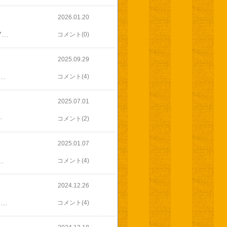
2026.01.20
昨日は寝不足だったので夜は眠くて10時過ぎには明かりを消して覚えていませんお兄ちゃんは7時半に起こすまでぐっすり私は朝からオランジェット作ってましたお兄ちゃんを送り出したら私も施設へ向かいました今日は袋詰めからボランティアさんと一緒に始めたんですがシーラーしたクッキーを運んだら利用者さんが袋詰めしてシーラーしてないクッキーが山積みになってるじやないですか！Σ(￣□￣;)何も言わないで置いておかないで！隣で袋詰めしてるし、なかなか追い付かず必死にシーラーしました(￣▽￣;)午後からは全員袋詰めに回ったのでまたシーラーが停滞途中から代わって貰ってラベル作りに行きましたそれでも 今日は入れ替わりはあったもののフルメンバー揃い、思ったより早く目処がつきましたコーヒータイムあるとは思わなかった(((^_^;)元理事長さんからチョコの差し入れもありみんな頑張りました(^-^)終わったら 私の歯科健診今日は患者さん多くて待たされましたでもベテランの歯科助手の方に当たったので丁寧にやってもらえましたなかなか当たらないんです終わったら お兄ちゃんのリハビリ診察 代理受診こちらも待たされて遅くなり18時閉店の問屋スーパーに閉店15分前に飛び込み蛍の光が流れる中 急いで必要な物だけ籠にほおり込んでレジへ(((^_^;)100円の割引券 今日までだったのよ(￣▽￣;)家に帰ったら 北海道便 届いてました(*≧∀≦*)ロイズのチョコレートが2箱あられにホタテスープにドレッシング一足早く バレンタインが来たみたい(*^-^*)旦那さん 待ちきれずに 開けていいか？食べていいか？とうるさい(ーー;)あられの封を開けて食べてからの撮影(￣▽￣;)そして再びプチブール今日はE65を使って会社で試作した続きです正直 どちらも味は変わらないでも 生地の感じは違う今回比べてみて よくわかりましたタイプERの方が 生地がしっかりしている
コメント(0)
2025.09.29
がイライラし始める(ーー;)まあ 行きの車から 前の車の運転がトロいとかブツブツ言ってましたが看護師の採血が下手くそだとか(ー_ー;)ストレス満タン終わったら12時半それから 一旦家まで戻り 旦那さん降ろしてお兄ちゃんを施設へ送りました着いたのが13時半 お腹空いたよね私は 畑仲間のボランティアさんの所へ卵を100個ももらったからお裾分けしたいと言ってもらい 頂きに行きました卵もたくさん頂いたんですがGODIVAのチョコレートと ぶどうジュースまでスパークリングワインみたい(*^-^*)帯状疱疹のお見舞いだとかありがたい( ≧∀≦)それから お昼 どうしようかと思ったけど近くのモスで済ませて 施設へ戻りました9月から作業には行ってないから久しぶり私はラベル作りしてたから ほとんどしゃべってないけど今日は今年還暦になる HさんYさんへのプレゼント贈呈式でしたコーヒータイムに少しだけどお喋りできて気も晴れましたお兄ちゃんは通所の後 日中一時夕飯の下ごしらえを済ませ少し休憩です
コメント(4)
2025.07.01
薄味だから 旦那さんにはあまり口に合わなかったみたいだけどだから いいんだけどねそして 次男からの バースデープレゼントはアトラス パスタマシーン ATL-150 パスタマシン アトラス 手動 製麺機 家庭用 自家製パスタ 手打ちパスタ パスタメーカー 厚さ調整 手動式パスタマシン新しいパスタマシンかなり前から壊れたのを無理に使ってました(((^_^;)見かねて買ってくれました今日の胡瓜1本合計101本
コメント(2)
2025.01.07
った(*^-^*)買うと高いのよね エビ鯛だわこれがお庭になってるってすごいお兄ちゃんは遅くから二度寝して起こしてお迎え待って 施設へ私も後を追いかけて施設へ今年最初のクッキー作業今日は焼きの日なので 私は途中からラベル 袋作り年末にインフルエンザに罹ってクリスマス会に来られなかったボランティアさんも元気に参加罹って病院に行ってる日にシュトーレンや小麦粉など差し入れしたお礼にと お茶と無塩バター頂きましたお茶 いっぱい(^-^)当分買わなくていいわこのお茶とても美味しいんです今日は大人数だったので焼きの作業もサクサクと進み思ったより早く袋詰めまでできましたコーヒータイムには パンドーロを差し入れました終わったら整体肩 腕 腰にキテたのでしっかり施術してもらいましたお兄ちゃん 朝早かったのでうとうとしちゃいました夕飯は七草粥お正月中 胃の調子悪かったのでリセットしたい
コメント(4)
2024.12.26
今日は 旦那さん仕事お休みなのに弁当作ってしまってまあ いいけどでもお兄ちゃん送ってもらえたので助かりましたそして 次男のお弁当も作ったのに 体調悪いから休むって(￣▽￣;)やっぱり週末 遊びに疲れたのかな昨日のリースパンはたくさん作ったので会社に差し入れ詰め物はそこそこ注文は多かったけど、ストックたくさんあったようで明日も多いのかなインスタの仕事はコンテンツ作りと年末年始のお休みのお知らせこちらもインスタで使っているアプリを使って作りました会社は有料コンテンツも使えるので便利(^_^)v帰りに 製粉会社などからお歳暮いろいろお裾分け頂きましたきしめん たくさんサラミに 胡瓜も頂きました 助かる(^-^)帰ったら 旦那さんが甘栗屋さんで甘栗買って来てくれてました親戚にお歳暮代わりかしら画像お借りしました美味しいのよね ここの甘栗持って行ったら 手作りの柚子胡椒 もらったそうですまた 柚子胡椒もらっちゃったそして夕方 すぐ裏の方に 九州よさつま揚げを旦那さまの実家鹿児島まで帰省されたよう九州のさつま揚げは ちょっと甘くて美味しいよね
コメント(4)