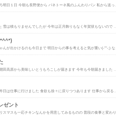
お正月休みも 残すところ明日１日 今朝も長野便から パネトーネ風のふんわりパン 私から送った八朔ピール入り パンになって帰って来ました(^-^) 年末から腰がずっと痛かったんですが 暖かくなった頃から ずっと使ってなかったお灸 そういえば！と思い出して使い始めました 【送料無料】邵氏温灸器（温灸剤3
寒い年明けになりました 雪は積もりませんでしたが 今年は正月飾りもなく年賀状もないので 余計に正月らしさがないのかも 実家へも母がいろいろ疲れてしまったというので お兄ちゃんは連れて行かず 三が日明けてから次男とちょっとだけ行って来ます 私としてもバリアフリーではない実家にお兄ちゃんを連れて行くのは年々大変になっているので いいかなと お休み中 作りおき惣菜がで本当に助かっています 副菜だけなら朝のうちに準備しておけますからね(^^) お兄ちゃんも 思ったよりごそごそしないし 今年は どこか連れて行けと言わないので 親子揃って体重増加が心配になります(((^_^;) つい おやつまで食べてしまうし 送ってもらったロールケーキ ほんのり洋酒が効
^^*)
年末も押し迫り お兄ちゃんが出かけるのも今日まで 明日からの事を考えると気が重い(-""-;) な～んてブルーになってた昨日 お届けものが！ 長野便 帰って来ました((o(^∇^)o)) 大好きな生姜の生キャラメルをはじめ パンやスイーツ いろいろ 数日前には静岡便も 毎年送っ
た
毎年 この時期になると開田高原から美味しいとうもろこしが届きます 今年も今朝届きました 早速一本頂きました 甘くて美味しい～(*^▽^*) 今晩はとうもろこしご飯かな～(^-^) そして 産直で買ったのが こちら カレーリーフとカボッキー カレーリーフは その名の通り カレーを作るのに使います そして カボッキーは ズッキーニの代わりです レッスンで習った夏野菜の
体調もなんとか元通り 昨日は仕事に行けました 食欲も徐々に戻りつつあります 仕事から戻ると 嬉しい美味しいパン便 届きました(*^-^*) 手作りのパンやお菓子 高級食パン 生姜の砂糖漬けなど 疲れた身体に生姜の砂糖漬けが染みました(*≧∀≦*) すごーく美味しい しばらく楽しみます(*^-^*) 昨日焼いた このパン シードミックス入りのライ麦パン レーズン酵母元種 サワー種を少しだけ配合 少しだけでも いい香り それとこちら また焼きました(^^) 今日はお兄ちゃんの施設で研修会があり 午後からはクッキー作業 お昼に差し入れました ボランティアさんも一緒に賑やかなランチタイム(*^-^*) 帰りに地元の産直に寄りました 
レゼント