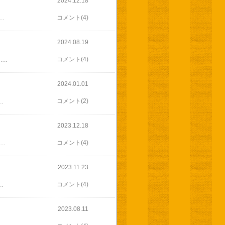
2024.12.18
院病院は混んでたけど、駐車場はいっぱいでも運良く 近い所に停められましたそして 今日も呼ばれるの早い！早く終わって 次の目的地へ最近 お隣の市内に個人の小さな製粉所ができたんですはるきらりの灰分高い粉を販売するとインスタで見て注文しましたはるきらり(ラリュンヌ)は以前TYPE85を使った事があり、それがとても美味しかったんですよねそれより灰分が高い粉を買ってきました店内には小さな石臼がたくさん並んでいましたこちらには灰分の高い粉しかないそうお客さんの注文を受けてから製粉するそうで製粉したての粉を買う事ができます灰分がとても高いので酸化が早いそうで賞味期限が短いそうでうちは穀物用の冷蔵庫があるので、そこへ入れておけば酸化もゆっくりになりそう午後からは お兄ちゃんの施設でクッキー作業ひたすらシーラー作業今週も注文がすごい事に(((^_^;)午前中 4人でパウンド 40本焼いたそうでお昼が１時過ぎになってました大変だっただろうな今日 明日で焼くと聞いてたのにコーヒータイムは レモンケーキでうまく焼けて美味しかった(*^^*)帰ったら 早速 はるきらり使って仕込み明日が楽しみ(*^^*)そして 夕方 届きました一足早いクリスマス(#^.^#)お手製の腕カバーお菓子にコーヒー右下のパンみたいなのはボールペン(^-^)
コメント(4)
2024.08.19
今日は朝から曇りがちの天気で気温も少し低め暑さのピークは過ぎたかなもう いい加減 過ぎてほしい昨日 静岡からお魚届きました(*^-^*)お兄ちゃんの好きな桜えび次男の好きなマグロの刺身干物やピザお菓子も せんべいと うなぎパイ旦那さんの従姉妹からチューリップローズ今日の夕飯は 刺身を頂きました中トロの部分が柔らかくて溶ける( ≧∀≦)美味しかった午前中の予報だと12時から雨でしたが14時からに変わってでも薄い雲だから 本当に降るんだかどうだか降ってもパラパラで終わりかもあてにならないので 朝 水やりしました今日は仕事も作業もお休みですが午後から また緊急保護者会に対しての話し合い理事長に出す質問もまとめないといけません私 まとめたものをWordで残す係ですから自分の分はすでにWordへ入れてありますお兄ちゃんは旦那さんが送迎私は とりあえず お兄ちゃんのリハビリ診察だけ行ってお昼ごはんの支度など午後から 先日 親の会の会長さんが 理事長と個人的に話をしてきたので その報告理事長にしてみれば 温厚な会長さん丸め込んで穏便に収めようとしてるのが見え見えですが言った事は ちゃんと守ってもらわないと午後から雨が降りました大した雨ではなかったけど夜はどうかな
コメント(4)
2024.01.01
ら慌ててといれのドアを閉めると静岡からお魚届きました( ☆∀☆)玄関には旦那さんが出てくれましたたらば蟹とマグロの大トロ(*≧∀≦*)イライラしたり、喜んだりしていたらお兄ちゃんトイレで発作！Σ(￣□￣;)そして能登で大きな地震！Σ(￣□￣;)ニュース見ていたら、こちらも揺れ始めけっこう大きい(*_*) ゆらゆらと気持ち悪くなるくらい震度４なんて、いつあったかしらやたらとお兄ちゃんの発作も多いし地震の影響かしら暖かいとはいえ真冬被害に遭った方々や避難している方々にはとんだ正月になっていますよね(-""-;)これから暗くなるし、もう余震がないといいですが
コメント(2)
2023.12.18
予定だったんですところが友達が今朝起きたら腰が痛くて行けなくなったというので仕方なく私ひとりで掘りに行きました( ；∀；)思ったより大きなじゃが芋が多かった(*^^*)暖かい日が多かったから、よく育ったかなまだ全部掘ってませんが白菜もひとつこちらは 中がスカスカなのも(￣▽￣;)お隣さんも そんな事言ってた家に帰ったらお昼済ませてお米洗ったりして 施設へクッキー作業はなかなか終わらずまた店頭はすっからかん(￣▽￣;)いっぱい売れてありがたいけど今日は子供が帰ってくるので、作業は途中でも終わらせてコーヒータイムバナナおからケーキを差し入れ私は何も食べずにその後、歯科健診へいつもなら歯科助手が何人かいるのに今日は昔からいる人がひとりだけひとりで、あっちへこっちへと忙しく動き回っていました診察も短い事いつもなら助手の人が、一通り歯磨きして、フロスを使って、その後に先生なんだけど今日は最初から先生が診てくれて、助手に代わる事なく終わりました歯磨きは、とてもよくできていると言われましまが電動使ってるからか、強く当たり過ぎてる箇所があるので気をつけるようにと言われました整体で調節してもらってるから顎の痛みもないし噛み合わせも大丈夫(^_^)v帰ったら少し休んで、ちょっとおやつ食べちゃったおせんべいもらってきたのでその後、夕飯作りながら またこれ!マジパンでクリスマスツリー明日のお土産に(^-^)お兄ちゃんは日中一時お兄ちゃんの帰宅と同時に宅配便今日、昨日送ったシュトーレンが届いたんですがこちらにも クリスマスプレゼント届きました(*≧∀≦*)手作りのポーチにクロスにスノーボールポーチは最初、帽子かと思っちゃった(((^_^;)ちょっと小さいけど頭入るし帽子として使いたいくらいちょっと かわい過ぎるかな(￣▽￣;)今日は掘ってきたじゃが芋を蒸籠で蒸してみたじゃが芋は活力蒸しの方がホクホクして美味しい気がするけど人参はすごく甘くて美味しかった(*^^*)明太マヨ付けて食べましためちゃ美味しい(*^O^*)でも蒸籠使うのは冬かな～(((^_^;)
コメント(4)
2023.11.23
の方が素敵な歌を歌ってくれました杉浦美和さん (この写真は７年程前のもの)利用者さんも一緒に歌って踊って 楽しそうでしたコンサートが終わったらお昼お昼済ませたら クッキー作業今日は祝日なのでフルメンバー9人作業もサクサク進みますみんなが袋詰めしてる間私はラベル作ったり、前に貼るシール用意したり数を表に書いたり、熨し作ったりと、あちこち動き回ってました(((^_^;)結局、今日も一時間残業なのになのにまたグループホーム泊まりの日が1日減りました((T_T))しかも今度の月曜日！Σ(￣□￣;)試作の日じゃないですか！慌てて日中一時お願いして 何とかしてもらいましたホント 日中一時の事業所にはお世話になりっぱなし足を向けて寝られませんでも お兄ちゃん帰って来るとなると試作はイースト使用かなまあ 写真撮ったりできればいいので帰ったら ご飯スイッチオン冷凍保存のカレー解凍具を足して温めて閉まる直前の産直で買ってきた野菜でサラダ作り夕飯作りました飛行船 1kg 中華 麺用粉 準強力粉 /強力粉 春よ恋 北海道産 小麦粉 / 麺作り 手作り ラーメン用粉 手作り麺 手作りラーメン用にどうぞ ハルヨコイ はるよこい 100% 1キロ
コメント(4)
2023.08.11