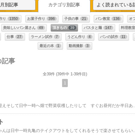
月別記事
カテゴリ別記事
よく読まれている
作り
1350
お菓子作り
396
子供の事
21
パン教室
136
オ
美味しいパン屋さん
49
頂きもの
39
パスタと麺
147
料理教
仕事
27
ラーメン試作
7
うどん作り
4
パンの試作
11
最近の本
1
動画撮影
3
の記事
全39件 (39件中 1-39件目)
1
今朝はお兄ちゃんのお迎えそして日中一時へ畑で野菜収穫したりして すぐお昼何だか半日あっという間午後からは久しぶりの長野 静岡へパン便送りましたカルダモンロールなどのパンとシフォン
ト
今日、ようやくお兄ちゃんは日中一時丸亀のテイクアウトをしてくれるそうで楽させてもらいましたなにせ夜中に2回もトイレで起こされかなりの寝不足状態(⁠ ⁠；⁠∀⁠；⁠)それでも掃除してないし、買い物にも行かなきゃで、なかなか休めない 結局午前中は買い物やら図書館で終わりお昼は安いお寿司で夕飯は焼き鳥買ってきちゃいました手抜きで休み時間確保します次男は近所の友達と出かけましたお兄