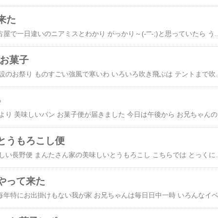
来た
パン友まんたさんと名古屋で一日違いのニアミスとわかり がっかり～(-""-;)と思っていたら うるいという山菜を送ってもらえる事になり 裏の畑の柿の木の下がいいかなと送ってもらう日の朝 草取りして準備しておきました うるいは業務スーパーで買った事があったのですが 小さい葱みたいな感じで 私は てっきり葱みたいに生えているのだと思いこんでいました ネットで調べて ちょっと違うな・・・とは思っていたんですが 届いてみてびっくり(((((((・・
 お菓子
週末は お兄ちゃんの施設のお祭り ものすごい強風で寒いわ いろいろ吹き飛ぶは テントまで吹っ飛びそうになったよ でも たくさんクッキーを買って頂き 嬉しい限り 終わって家に帰り やれやれというところで 旦那の叔母から 伯父が墓参りに来ると連絡が・・・ 結局 掃除 片付け お墓の掃除と全く休めず 疲れたわ 疲れたら 美味しいスイーツよね まんたさんスイーツのご紹介 キャラメルに続き レーズンバターサンド 六花亭のみたい！ いつものロールケーキは いつもの美味しさ しっとりふわふわのスポンジが美味しい チーズケーキは濃厚で酸味が いい感じ 
♪
先日 パン友まんたさんより 美味しいパン お菓子便が届
とうもろこし便
今年も届きました 美味しい長野便 まんたさん家の美味しいとうもろこし こちらでは とっくにとうもろこしの時期は終わり 久しぶり しかも 甘くて ずっと美味しい 届いたのが遅かったので 翌日 起
やって来た