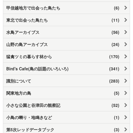
甲信越地方で出会った鳥たち
(6)
東北で出会った鳥たち
(11)
水鳥アーカイブス
(56)
山野の鳥アーカイブス
(24)
猛禽ツミの暮らす林から
(170)
Bird's Cafe(鳥の話題のいろいろ)
(341)
識別について
(283)
関東地方の鳥
(5)
小さな公園と谷津田の観察記
(52)
小鳥の囀り・地鳴きなど
(1)
第5次レッドデータブック
(3)