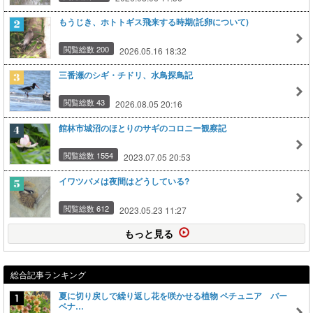
もうじき、ホトトギス飛来する時期(託卵について)
閲覧総数 200
2026.05.16 18:32
三番瀬のシギ・チドリ、水鳥探鳥記
閲覧総数 43
2026.08.05 20:16
館林市城沼のほとりのサギのコロニー観察記
閲覧総数 1554
2023.07.05 20:53
イワツバメは夜間はどうしている?
閲覧総数 612
2023.05.23 11:27
もっと見る
総合記事ランキング
夏に切り戻しで繰り返し花を咲かせる植物 ペチュニア バー
ベナ…