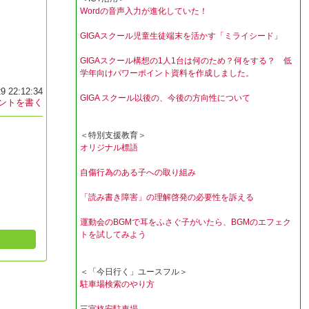
Wordの音声入力が進化していた！
GIGAスクール児童生徒端末を活かす「ミライシード」
GIGAスクール構想の1人1台は何のため？何をする？ 低
学年向けパワーポイント資料を作成しました。
9 22:12:34
GIGA スクール以後の、今後の方向性について
ントを書く
＜特別支援教育＞
オリジナル標語
自傷行為のある子への取り組み
「読み書き障害」の理解啓発の必要性を訴える
運動会のBGMで耳をふさぐ子がいたら、BGMのエフェク
トを試してみよう
＜「今日行く」ユースフル＞
駐車場検索のやり方