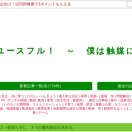
ト山分け！1日5回検索で1ポイントもらえる
ユースフル！ ～ 僕は触媒
新着記事一覧(全2776件)
過去の記
に生き、共に育つ
|
たのしいべんきょう
|
個人的な日記
|
体育
|
音楽♪
|
道徳 等
|
問題解決
|
|
PC･デジタル関係
|
教材･教具
|
食育（自立生活・家庭科）・園芸
|
仕事術
|
旅行（温泉含
）
|
いのち
|
人間関係・コミュニケーション
|
子育て
|
地震・防災
|
算数
|
心理・カウンセリ
波 地域情報
|
教員免許
|
教育改革
|
休校期間お役立ち情報
|
映画 等
|
創造性をはぐくむ
康
|
ゲーム
』２～欲張らずに、３つの優先順位を決める。