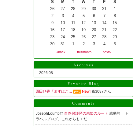
S
M
T
W
T
F
S
26
27
28
29
30
31
1
2
3
4
5
6
7
8
9
10
11
12
13
14
15
16
17
18
19
20
21
22
23
24
25
26
27
28
29
30
31
1
2
3
4
5
<back
thismonth
next>
Archives
2026.08
Favorite Blog
原田ひ香『まずはこ…
New!
森3087さん
Comments
JosephLoumb@
自然保護区の未知のルート
感動的！ ト
ラベルブログ、これからもくだ…