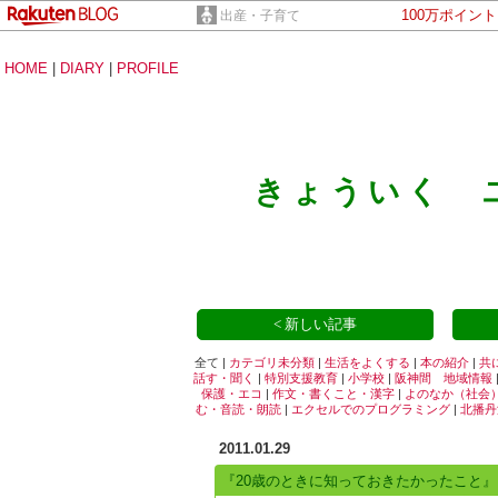
100万ポイン
出産・子育て
HOME
|
DIARY
|
PROFILE
きょういく 
< 新しい記事
全て |
カテゴリ未分類
|
生活をよくする
|
本の紹介
|
共
話す・聞く
|
特別支援教育
|
小学校
|
阪神間 地域情報
保護・エコ
|
作文・書くこと・漢字
|
よのなか（社会
む・音読・朗読
|
エクセルでのプログラミング
|
北播丹
2011.01.29
『20歳のときに知っておきたかったこと