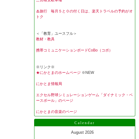
三宮格安駐車場
♨旅行 毎月５と０の付く日は、楽天トラベルの予約がオ
トク
＜「教育」ユースフル＞
教材・教具
携帯コミュニケーションボードCoBo（コボ）
※リンク※
★にかとまのホームページ
※NEW
にかとま情報局
エクセル野球シミュレーションゲーム「ダイナミック・ベ
ースボール」のページ
にかとまの音楽のページ
Calendar
August 2026