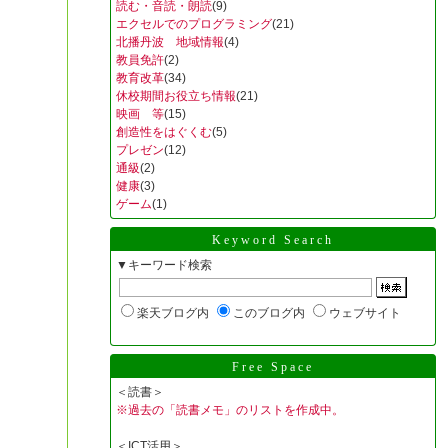
読む・音読・朗読
(9)
エクセルでのプログラミング
(21)
北播丹波 地域情報
(4)
教員免許
(2)
教育改革
(34)
休校期間お役立ち情報
(21)
映画 等
(15)
創造性をはぐくむ
(5)
プレゼン
(12)
通級
(2)
健康
(3)
ゲーム
(1)
Keyword Search
▼キーワード検索
楽天ブログ内
このブログ内
ウェブサイト
Free Space
＜読書＞
※過去の「読書メモ」のリストを作成中。
＜ICT活用＞