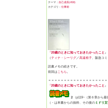
テーマ：
自己成長(458)
カテゴリ：
仕事術
『
20歳のときに知っておきたかったこと
』
（
ティナ・シーリグ
／
高遠裕子
、阪急コミュ
読書メモの続きです。
前回は
こちら
。
＝＝＝＝＝＝＝＝＝＝＝＝＝＝＝＝＝＝＝
『
20歳のときに知っておきたかったこと
』
２
（p119~（第６章から
（・は本書からの抜粋、その後の
ミドリ文