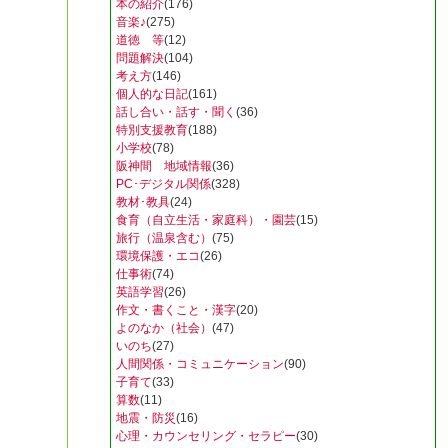
本の紹介
(176)
音楽♪
(275)
道徳 等
(12)
問題解決
(104)
考え方
(146)
個人的な日記
(161)
話し合い・話す・聞く
(36)
特別支援教育
(188)
小学校
(78)
阪神間 地域情報
(36)
PC･デジタル関係
(328)
教材･教具
(24)
食育（自立生活・家庭科）・園芸
(15)
旅行（温泉含む）
(75)
環境保護・エコ
(26)
仕事術
(74)
英語学習
(26)
作文・書くこと・漢字
(20)
よのなか（社会）
(47)
いのち
(27)
人間関係・コミュニケーション
(90)
子育て
(33)
算数
(11)
地震・防災
(16)
心理・カウンセリング・セラピー
(30)