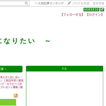
>>
人気記事ランキング
ブログを作成
楽天市場
4085830
【フォローする】
【ログイン】
【毎日開催】
15記事にいいね！で1ポイント
になりたい ～
10秒滞在
いいね!
--
/
--
事 >
PR
考え方
|
話し合い・
む）
|
英語学習
|
環境
ング・セラピー
|
読
|
プレゼン
|
通級
|
健