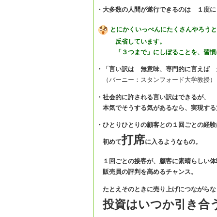
・大多数の人間が遂行できるのは １度に
とにかくいっぺんにたくさんやろうと
反省しています。
「３つまで」にしぼることを、習慣に
・「言い訳は 無意味、専門的に言えば 
（バーニー：スタンフォード大学教授
・社会的に許される言い訳はできるが、
本気でそうする気があるなら、実現する
・ひとりひとりの顧客との１回ごとの経験
打席
初めて
に入るようなもの。
１回ごとの接客が、顧客に素晴らしい体
販売員の評判を高めるチャンス。
たとえそのときに売り上げにつながらな
投資はいつか引き合