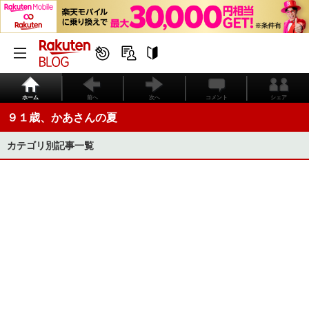
ホーム
前へ
次へ
コメント
シェア
９１歳、かあさんの夏
カテゴリ別記事一覧