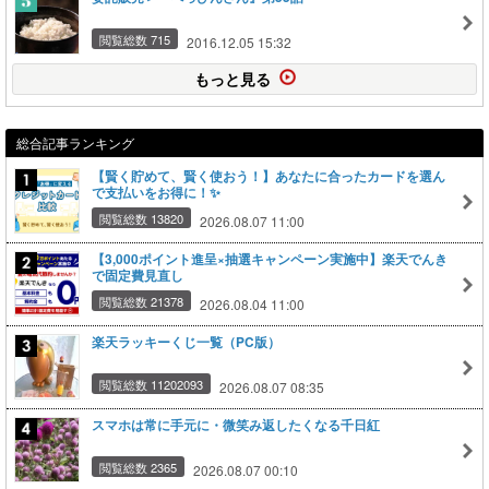
閲覧総数 715
2016.12.05 15:32
もっと見る
総合記事ランキング
【賢く貯めて、賢く使おう！】あなたに合ったカードを選ん
で支払いをお得に！✨
閲覧総数 13820
2026.08.07 11:00
【3,000ポイント進呈×抽選キャンペーン実施中】楽天でんき
で固定費見直し
閲覧総数 21378
2026.08.04 11:00
楽天ラッキーくじ一覧（PC版）
閲覧総数 11202093
2026.08.07 08:35
スマホは常に手元に・微笑み返したくなる千日紅
閲覧総数 2365
2026.08.07 00:10