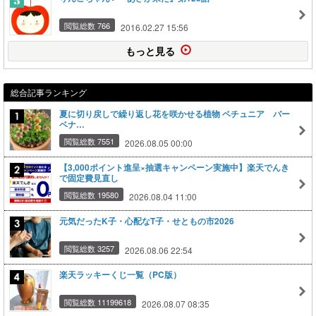
閲覧総数 766
2016.02.27 15:56
もっと見る
総合記事ランキング
夏に切り戻しで繰り返し花を咲かせる植物 ペチュニア バー
ベナ…
閲覧総数 7551
2026.08.05 00:00
【3,000ポイント進呈×抽選キャンペーン実施中】楽天でんき
で固定費見直し
閲覧総数 19580
2026.08.04 11:00
元気だったK子・心配なT子・せともの市2026
閲覧総数 3257
2026.08.06 22:54
楽天ラッキーくじ一覧（PC版）
閲覧総数 11199618
2026.08.07 08:35