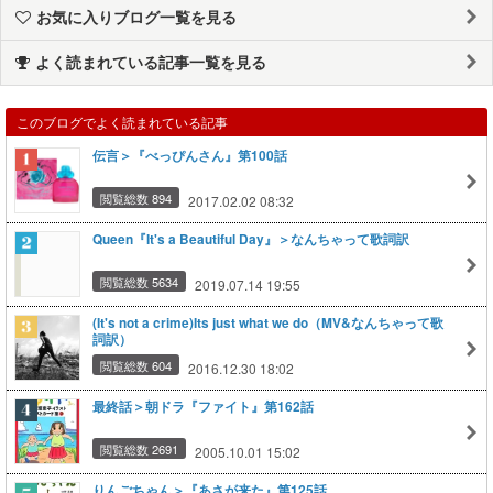
お気に入りブログ一覧を見る
よく読まれている記事一覧を見る
このブログでよく読まれている記事
伝言＞『べっぴんさん』第100話
閲覧総数 894
2017.02.02 08:32
Queen『It's a Beautiful Day』＞なんちゃって歌詞訳
閲覧総数 5634
2019.07.14 19:55
(It's not a crime)Its just what we do（MV&なんちゃって歌
詞訳）
閲覧総数 604
2016.12.30 18:02
最終話＞朝ドラ『ファイト』第162話
閲覧総数 2691
2005.10.01 15:02
りんごちゃん＞『あさが来た』第125話