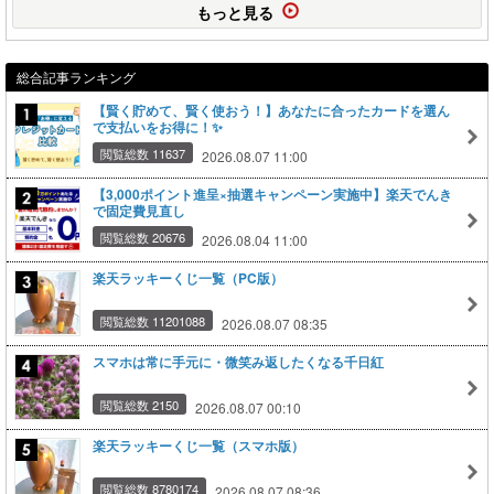
もっと見る
総合記事ランキング
【賢く貯めて、賢く使おう！】あなたに合ったカードを選ん
で支払いをお得に！✨
閲覧総数 11637
2026.08.07 11:00
【3,000ポイント進呈×抽選キャンペーン実施中】楽天でんき
で固定費見直し
閲覧総数 20676
2026.08.04 11:00
楽天ラッキーくじ一覧（PC版）
閲覧総数 11201088
2026.08.07 08:35
スマホは常に手元に・微笑み返したくなる千日紅
閲覧総数 2150
2026.08.07 00:10
楽天ラッキーくじ一覧（スマホ版）
閲覧総数 8780174
2026.08.07 08:36