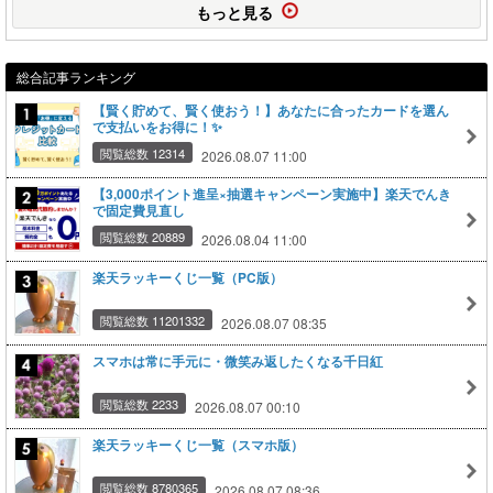
もっと見る
総合記事ランキング
【賢く貯めて、賢く使おう！】あなたに合ったカードを選ん
で支払いをお得に！✨
閲覧総数 12314
2026.08.07 11:00
【3,000ポイント進呈×抽選キャンペーン実施中】楽天でんき
で固定費見直し
閲覧総数 20889
2026.08.04 11:00
楽天ラッキーくじ一覧（PC版）
閲覧総数 11201332
2026.08.07 08:35
スマホは常に手元に・微笑み返したくなる千日紅
閲覧総数 2233
2026.08.07 00:10
楽天ラッキーくじ一覧（スマホ版）
閲覧総数 8780365
2026.08.07 08:36