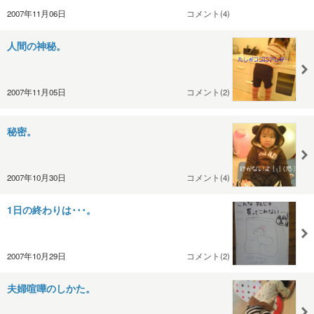
2007年11月06日
コメント(4)
人間の神秘。
2007年11月05日
コメント(2)
秘密。
2007年10月30日
コメント(4)
1日の終わりは･･･。
2007年10月29日
コメント(2)
夫婦喧嘩のしかた。