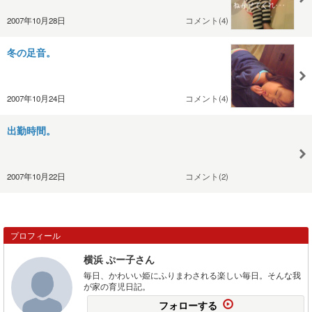
2007年10月28日
コメント(4)
冬の足音。
2007年10月24日
コメント(4)
出勤時間。
2007年10月22日
コメント(2)
プロフィール
横浜 ぷー子さん
毎日、かわいい姫にふりまわされる楽しい毎日。そんな我
が家の育児日記。
フォローする