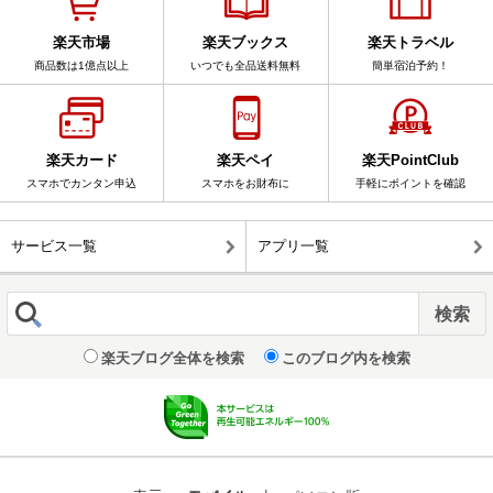
楽天市場
楽天ブックス
楽天トラベル
商品数は1億点以上
いつでも全品送料無料
簡単宿泊予約！
楽天カード
楽天ペイ
楽天PointClub
スマホでカンタン申込
スマホをお財布に
手軽にポイントを確認
サービス一覧
アプリ一覧
楽天ブログ全体を検索
このブログ内を検索