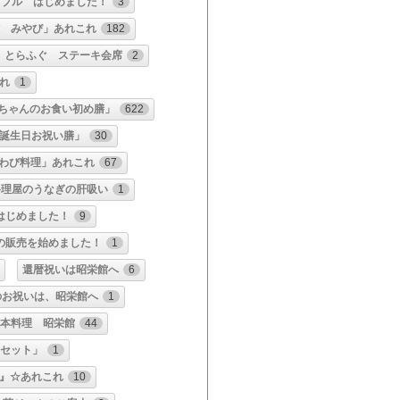
ドブル はじめました！
3
雅 みやび」あれこれ
182
 とらふぐ ステーキ会席
2
れ
1
ちゃんのお食い初め膳」
622
お誕生日お祝い膳」
30
わび料理」あれこれ
67
料理屋のうなぎの肝吸い
1
はじめました！
9
の販売を始めました！
1
還暦祝いは昭栄館へ
6
のお祝いは、昭栄館へ
1
 日本料理 昭栄館
44
みセット」
1
』☆あれこれ
10