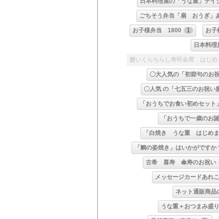
日本料理屋の「うな重」テイ
ごちそう弁当「扇 おうぎ」
お子様弁当 1800
1
お子
日本料理
蟹いくらちらし寿司会席 はじめ
〇大人気の「初節句のお
〇人気 の「七五三のお祝い
「おうちでお食い初めセット
「おうちで一歳のお
「白焼き うな重 はじめ
「鯛の姿焼き」はいかがですか
古希 喜寿 傘寿のお祝い
メッセージカードあれ
ネット通販商品
うな重＋おつまみ盛