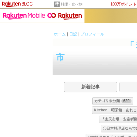
100万ポイン
料理・食べ物
ホーム
|
日記
|
プロフィール
「
市 阿下
新着記事
カテゴリ未分類
639
Kitchen 昭栄館 あれ
『楽天市場 安産祈
〇日本料理店ならで