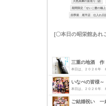
天然真鯛の姿造り
2
期間限定「せいこ蟹の極上
四季菜 尾平店 仕入れ日
[〇本日の昭栄館あれ