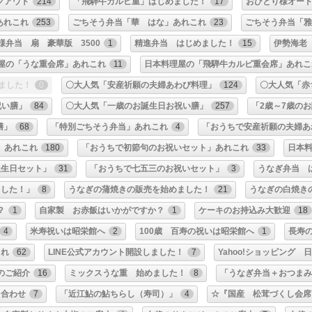
クアウト
214
「飛騨牛カルビ重」はじめました！
17
おひとり様オー
あれこれ
253
ごちそう弁当「華 はな」あれこれ
23
ごちそう弁当「
様弁当 扇 豪華版 3500
1
精進弁当 はじめました！
15
伊勢海老
屋の「うな重会席」あれこれ
11
日本料理屋の「飛騨牛カルビ重会席」あれこ
ました！
0
〇大人気「安産祈願の夫婦あわび料理」
124
〇大人気「赤
祝い膳」
84
〇大人気「一歳のお誕生日お祝い膳」
257
「2歳～7歳の
膳」
68
「特別ごちそう弁当」あれこれ
4
「おうちで安産祈願の夫婦あ
」あれこれ
180
「おうちで初節句のお祝いセット」あれこれ
33
日本
誕生日セット」
31
「おうちで七五三のお祝いセット」
3
うなぎ弁当 
ました！」
8
うなぎの蒲焼きの販売を始めました！
21
うなぎの白焼き
？
1
自家製 お赤飯はいかがですか？
1
ケーキのお持込み大歓迎
18
4
米寿祝いは昭栄館へ
2
100歳 百寿の祝いは昭栄館へ
1
長寿
これ
62
LINE公式アカウント開設しました！
7
Yahoo!ショッピング
のご紹介
16
ミックスうな重 始めました！
8
「うなぎ弁当＋おつま
り合わせ
7
「近江鮎の鮎ちらし（寿司）」
4
☆『国産 松茸づくし会席