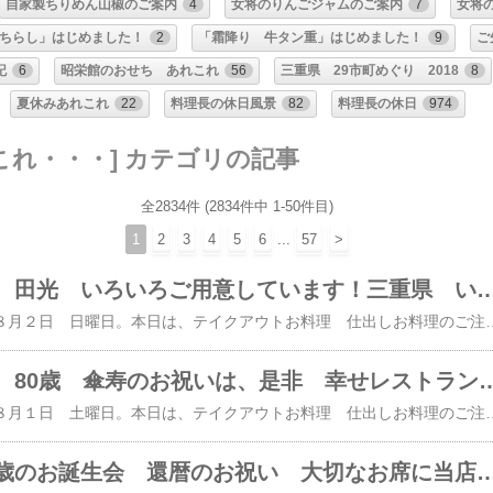
自家製ちりめん山椒のご案内
4
女将のりんごジャムのご案内
7
女将
ちらし」はじめました！
2
「霜降り 牛タン重」はじめました！
9
ご
記
6
昭栄館のおせち あれこれ
56
三重県 29市町めぐり 2018
8
夏休みあれこれ
22
料理長の休日風景
82
料理長の休日
974
これ・・・] カテゴリの記事
全2834件 (2834件中 1-50件目)
1
2
3
4
5
6
...
57
>
三重の地酒 作 田光 いろいろご用意しています！三重県 いなべ市 阿下喜（あげき）の幸せレス
本日は、２０２６年 ８月２日 日曜日。本日は、テイクアウトお料理 仕出しお料理のご注文を承っていました。「うな重 ４，０００円」は、７膳承っていました。 楽天市場で大人気のおうちでお食い初めセットをテイクアウト も承っていました。 大切なお席に当店のお料理のご注文ありがとうございました。続いて、ご来店のお客様。阿下喜の皆様 ３８名様は、扇の間と華の間をつなげて ６０畳の大広間をご用意。お献立です。橙色で印刷してあるのが、地元 三重県食材。地産地消 国消国産に力を入れて・・・。たくさんのビールをはじめ作田光など、三重の地酒をたくさんお飲みになりました。現在の地酒ラインナップは コチラ。 お祭り お疲れ様でした。 本日もたくさんのご利用ありがとうございました。三重県最北端 いなべ市「阿下喜 あげき」の 日本料理 昭栄館 本店 ​の料理長のブログ。２００６年９月１４日から１９年間毎日更新中です。こちらから 最近の昭栄館の様子（ブログ）を日を追ってご覧になれますよ。私 料理長 ５４歳。もう３４～２９年前になりま
いなべの皆様～ 80歳 傘寿のお祝いは、是非 幸せレストラン 日本料理 昭栄館へ～！三重県 いなべ市 
本日は、２０２６年 ８月１日 土曜日。本日は、テイクアウトお料理 仕出しお料理のご注文を承っていました。「うな重 ４，０００円」は、合計 ８膳承っていました。飛騨牛カルビ重 ４，０００円は、１膳承っていました。霜降り牛タン重 ４，０００円は、３膳承っていました。 大切なお席に当店のお料理のご注文ありがとうございました。続いて、本日のご来店のお客様のお料理風景。ご夫婦 ８０歳 傘寿のお祝いでお越しの１９名様は、３０畳の雅の間にご用意しました。当店は、全て足元の楽なテーブル椅子席です。お座敷の隅には、傘寿のお祝い用の紫色のちゃんちゃんこ ２セット昭栄館オリジナルの記念写真用メッセージカード８０の数字バルーンホワイトボード をご用意しました。お献立です。雅会席 ５，５００円のご注文でした。橙色で印刷してあるのが、地元 三重県食材。地産地消 国消国産に力を入れて・・・。本日は、コース料理のお写真全部撮れましたのでご案内申し上げます。「前菜」です。・じゅんさい とろろ仕立て 香住蟹 生姜 出しタレ・いなべのピーマンと自家製ちりめん山椒和え・いなべのゴーヤの胡麻味噌和え・汲み上げ生湯葉 海老 わさび海苔あんかけ 庭で採りたてのモミジを添えて・・・傘寿のお祝いのご夫婦の前菜は、特別盛りにして差し上げました。 ↑ 竹灯りキャンドルに火を灯し、金メダルを添えて・・・。「お造里」まぐろの炙り 大根茗荷胡瓜けん 本わさび 土佐醤油鱧（はも）の落とし いなべの叩きオクラ 梅肉醤油 庭で採りたての柿の葉を敷いて・・・「焼き物」ヒラマサの塩焼き スダチ 三河一色うなぎの鰻巻き出し巻き 蒟蒻の一味煮 はじかみ 庭で採りたての銀杏の葉を添えて・・・「冷し鉢」冬瓜 南瓜 茄子 干し椎茸 明石のたこ 柚子あんかけ タピオカスターチ「揚げ物」鱧（はも）しんじょうを揚げて・・・みぞれ酢 薩摩芋のレモン煮 庭で採りたての笹の葉を添えて・・・「御飯」近江鮎の鮎ごはん茶漬け 大葉紫蘇 梅肉 いなべのミルキークイーン干し大根の酢醤油漬け 柴漬け「デザート」マンゴープリン 四日市酪農の牛乳 いなべのブルーベリー 自家栽培のミント でした。コチラの皆様からは、お帰りの際に記念写真を承りました。 ↑ こんな感じにお撮りできています。傘寿のお祝いの紫色のちゃんちゃんこをご夫婦揃ってお召しになり、昭栄館オリジナルの記念写真用メッセージカード８０の数字バルーンをお持ちになっての幸せいっぱい 笑顔いっぱいのお写真となりました。ご家族たくさん集まっての記念写真ってなかなか無いもの。 昭栄館では、そんな「夢」が叶います！！！お写真 早速現像に出しています。出
ご結婚祝い 一歳のお誕生会 還暦のお祝い 大切なお席に当店のご利用ありがとうございました。三重県 いなべ市 阿下喜（あげき