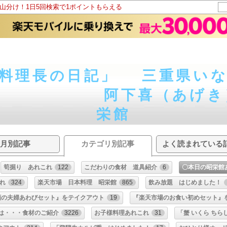
ト山分け！1日5回検索で1ポイントもらえる
料理長の日記」 三重県い
喜（あげき）の日
栄館
月別記事
カテゴリ別記事
よく読まれている
筍掘り あれこれ
122
こだわりの食材 道具紹介
6
〇本日の昭栄館
これ
324
楽天市場 日本料理 昭栄館
865
飲み放題 はじめました！
願の夫婦あわびセット』をテイクアウト
19
『楽天市場のお食い初めセット』
は・・・食材のご紹介
3226
お子様料理あれこれ
31
「蟹 いくら ちら