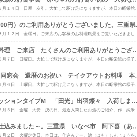
本日は、２０２６年 ６月１４日 日曜 友引。大忙しで駆け足になりますが、本日の昭栄館の様子 ご覧ください。本日は、仕出し テイクアウトお料理のご注文を承っていました。「ごちそう弁当 扇 ３，５００円」のお献立です。２膳承っていました。橙色で印刷してあるのが、地元 三重県食材。地産地消 国消国産に力を入れて・・・。藤原町 下野尻地区へ お届けに上がりました。 大切なお席に当店のお料理のご注文ありがとうございました。続いて ご来店のお客様。赤ちゃんのお食い初めでお越しのご両家７名様は、３０畳の雅の間をご用意しました。当店は、全て足元の楽なテーブル椅子席です。ご家族のお食事会 ６名様は、３０畳の扇の間をご用意しました。 ↑ 赤ちゃんのお食い初め膳 女の子バージョン盛り ↑ 記念写真の様子は、また後ほど詳しくご紹介して参ります。大人の方 合計１２名様のお献立です。雅会席 ５，５００円のご注文でした。コース料理の中から３品抜粋してご紹介。はじめのお料理「前菜」です。今月は、茅の輪盛り。内容は、お献立をご覧ください。 庭で採りたての 柿の若葉を添えて・・・我が家の茅の輪くぐりブログは コチラ。「お造里」です。・北海道産ホタテ貝柱の焼き霜 まぐろ 茗荷 本わさび 土佐醤油・明石のたこ 胡瓜の甘夏香漬け いなべの生姜 若布 二杯酢ゼリー・汲み上げ生湯葉の海苔あんかけ タピオカスターチ 京都から取り寄せる ミニうちわ 庭で採りたての もみじの若葉を添えて・・・「揚げ物」です。鱧（はも）しんじょうを揚げて・・・ いなべの原木椎茸と小松菜の胡麻和え 本日から涼しげな 手付き籠 でのご用意です。承った記念写真の様子です。 ↑ こんな感じにお撮りできています。皆様が笑顔になられるよう ↑ ちいかわのぬいぐるみ などを使って、 いろいろ工夫しながらお撮りしていますよ。大切なお席に当店のご利用ありがとうございました。２０１５年 １２３組２０１６年 ２０３組２０１７年 ２２８組２０１８年 ２２４組２０１９年 ２１７組２０２０年 １７７組２０２１年 １０８組２０２２年 １
てっさ会席（8,800円）のご利
本日は、２０２６年 ６月１２日 金曜日。ご来店のお客様のお料理風景をご覧いただきましょう。９名様のご来店。（内 お子様２名様）大人の方のお献立です。てっさ会席 ８，８００円を承っていました。はじめのお料理「八寸」です。・三河一色うなぎの鰻ざく いなべの胡瓜 茗荷 いなべの生姜 二杯酢ゼリー を混ぜて召し上がれ・いなべのお茄子の白玉味噌和え いなべの隠元豆 くるみ いなべの甘夏の皮・自家製ちりめん山椒とピーマン和え・いなべの恵み焼き（さくらポーク いなべの十人十味噌） 庭で採りたての 梶（カジ）の葉を添えて・・・「お造里」です。・とらふぐの炙りてっさ 皮の湯引き いなべの一味卸し 打ち葱 ポン酢 梅肉醤油 お好みでどうぞ・汲み上げ生湯葉の海苔あんかけ タピオカスターチ 茅の輪盛りでご用意しました。 庭で採りたてのもみじの若葉を添えて・・・。 大切なお席に当店のご利用ありがとうございました。三重県最北端 いなべ市「阿下喜 あげき」の 日本料理 昭栄館 本店 ​の料理長のブログ。２００６年９月１４日から１９年間毎日更新中です。こちらから 最近の昭栄館の様子（ブ
テイクアウトお料理 ご来店 たくさんのご利用ありがとうございました。三重県 いなべ市 阿下喜（あげき）の幸
本日は、２０２６年 ６月７日 日曜日。大忙しで駆け足になりますが、本日の昭栄館の様子 ご覧ください。本日は、テイクアウトお料理のご注文を承っていました。「ごちそう弁当 華 ４，５００円」のお献立です。２０膳 承っていました。 北勢町 中山地内へお届けに上がりました。 大切なお席に当店のお料理のご注文ありがとうございました。続いて ご来店のお客様。ご法事 １０名様は、３０畳の華の間をご用意しました。当店は、全て足元の楽なテーブル椅子席です。お献立です。雅会席 ５，５００円のご注文でした。はじめのお料理「前菜」です。今月は、茅の輪盛り。内容は、お献立をご覧ください。我が家の茅の輪くぐりブログは コチラ。 大切なお席に当店のご利用ありがとうございました。三重県最北端 いなべ市「阿下喜 あげき」の 日本料理 昭栄館 本店 ​の料理長のブログ。２００６年９月１４日から１９年間毎日更新中です。こちらから 最近の昭栄館の様子（ブログ）を日を追ってご覧になれますよ。私 料理長 ５４歳。もう３４～２９
員弁高校3年6組 同窓会 還暦のお祝い テイクアウトお料理 本
本日は、２０２６年 ６月６日 土曜日。大忙しで駆け足になりますが、本日の昭栄館の様子 ご覧ください。本日は、テイクアウトお料理のご注文を承っていました。「ごちそう弁当 華 ４，５００円」のお献立です。３０膳 承っていました。 北勢町 畑毛地へお届けに上がりました。 大切なお席に当店のお料理のご注文ありがとうございました。続いて ご来店のお客様。員弁高校 ３年６組 同窓会 １７名様は、３０畳の華の間をご用意しました。当店は、全て足元の楽なテーブル椅子席です。お献立です。雅会席 ５，５００円のご注文でした。はじめのお料理「前菜」です。今月は、茅の輪盛り。内容は、お献立をご覧ください。我が家の茅の輪くぐりブログは コチラ。コチラの皆様からは、記念写真を承りました。 ↑ こんな感じにお撮りできています。 懐かしい仲間との同窓会って、いいですよね～。御予約の際に「○○小学校」「○○中学校」「○○高校」「〇年〇組」等お知らせ頂きますと、気の利いたメッセージカードをご準備させて頂きます。 大切なお席に当店のご利用ありがとうございました。続いて６０歳 還暦祝いのご家族８名様は、３０畳の扇の間をご用意しました。お座敷の隅には、・還暦祝いの赤色のちゃんちゃんこ・昭栄館オリジナルの記念写真用メッセージカード・６０の数字バルーン（スモール）・ホワイトボード をご用意しました。お献立です。雅会席 ５，５００円のご注文でした。はじめのお料理「前菜」です。還暦祝いのお客様の分だけ 特別盛りにして差し上げました。竹灯りキャンドルに火を灯し、 一口お赤飯（鯛の器） 京都から取り寄せる 鶴 亀 松竹梅の水引飾り 南天（難を転ずる）の若葉とつぼみ メッセージ旗 金メダル（チョコなどお菓子入り） を盛り込みました。 還暦 おめでとうございま～す！コチラのお客様からは、お祝いケーキのお持ち込み。市内の こんま亭さんのケーキでした。当店は、お誕生ケーキ お祝いケーキのお持ち込み大歓迎！業務用大型冷蔵庫でのお預かりはもちろん フォーク お皿のご用意 お切り分けも承ります。 かわいい～ 美味しそう～ 箱から出して、お座敷にお運びして、 お祝いなさったあと、 ご希望通り ８等分にお切り分けして差し上げました。お帰りの際に記念写真を承りました。 ↑ こんな感じにお撮りできています。 還暦祝いの赤色のちゃんちゃんこをお召しになり ビッグ数字バルーン とと
「作」インプレッションタイプM 「田光」出羽燦々 入荷しました～！三重県 いなべ市 阿下喜（あげき）の幸せレストラン 日本料理
本日は、２０２６年 ６月５日 金曜 大安 戌の日。最近入荷したお酒のご紹介。作 純米吟醸原酒 無濾過直汲 インプレッションタイプM以前６～７年ほど前によく仕入れていましたが、しばらくお休みしていました。最近、三重の地酒のご注文が多く、そろそろかなと思って、たくさん仕入れました！ 美味しいですよ～。微発泡酒ということで、四合瓶のみでのご提供です。田光 出羽燦々 純米吟醸 無濾過生酒 １年ぶりのお目見えです。コチラのお酒は、六勺（１００ｍｌ） 一合（１８０ｍｌ） 四合のご用意です。 どちらのお酒も詳しいご紹介は、店内のA２パネルで！只今の三重の地酒のラインナップは、 当店ウェブサイト内 コチラのページのず～っと下の辺りで美味しい日本料理に 美味しい三重の地酒 皆様のご来店を心よりお待ち申し上げます。三重県最北端 いなべ市「阿下喜 あげき」の 日本料理 昭栄館 本店 ​の料理長のブログ。２００６年９月１４日から１９年間毎日更新中です。こちらから 最近の昭栄館の様子（ブログ）を日を追ってご覧になれますよ。私 料理長 ５４歳。もう３４～２９
鱧しんじょう 仕込みました～。三重県 いなべ市 阿下喜（あげき）の幸せレストラ
本日は、２０２６年 ６月２日 火曜定休日。本日は、仕込みデー。鱧（はも）しんじょうを仕込みました。・北海道産 鱈（たら）のすりみ・兵庫県産 鱧（はも）・産みたて玉子・人参 枝豆 実山椒 で蒸し上げております。鱧（はも）は、骨切りして、タレをつけて蒲焼きにしてから、細かく刻んで すりみと合わせております。タレ焼きした鱧の旨味 心地よく当たる骨 爽やかな実山椒で 美味しく仕上がっております。先週末から 揚げ物で登場中です。この他、本日は、京都は丹後から スズキ ４匹 １５，５キロ入荷。スズキの自家製塩こうじ焼きに仕込みました。台風６号接近中ですが、また明日も張り切ってお料理して参りましょう！三重県最北端 いなべ市「阿下喜 あげき」の 日本料理 昭栄館 本店 ​の料理長のブログ。２００６年９月１４日から１９年間毎日更新中です。こちらから 最近の昭栄館の様子（ブログ）を日を追ってご覧になれますよ。私 料理長 ５４歳。もう３４～２９年前になりますが、有名料亭 神戸吉兆で修行して参りまし