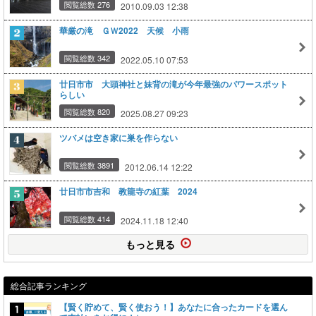
閲覧総数 276
2010.09.03 12:38
華厳の滝 ＧＷ2022 天候 小雨
閲覧総数 342
2022.05.10 07:53
廿日市市 大頭神社と妹背の滝が今年最強のパワースポット
らしい
閲覧総数 820
2025.08.27 09:23
ツバメは空き家に巣を作らない
閲覧総数 3891
2012.06.14 12:22
廿日市市吉和 教龍寺の紅葉 2024
閲覧総数 414
2024.11.18 12:40
もっと見る
総合記事ランキング
【賢く貯めて、賢く使おう！】あなたに合ったカードを選ん