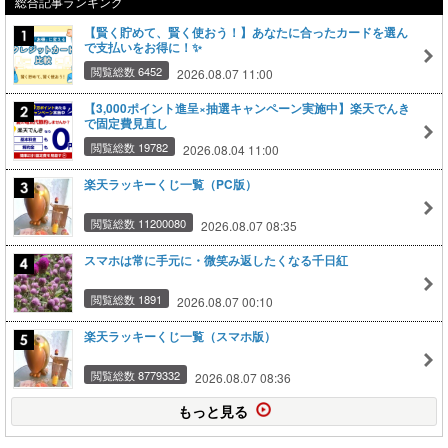
総合記事ランキング
【賢く貯めて、賢く使おう！】あなたに合ったカードを選ん
で支払いをお得に！✨
閲覧総数 6452
2026.08.07 11:00
【3,000ポイント進呈×抽選キャンペーン実施中】楽天でんき
で固定費見直し
閲覧総数 19782
2026.08.04 11:00
楽天ラッキーくじ一覧（PC版）
閲覧総数 11200080
2026.08.07 08:35
スマホは常に手元に・微笑み返したくなる千日紅
閲覧総数 1891
2026.08.07 00:10
楽天ラッキーくじ一覧（スマホ版）
閲覧総数 8779332
2026.08.07 08:36
もっと見る