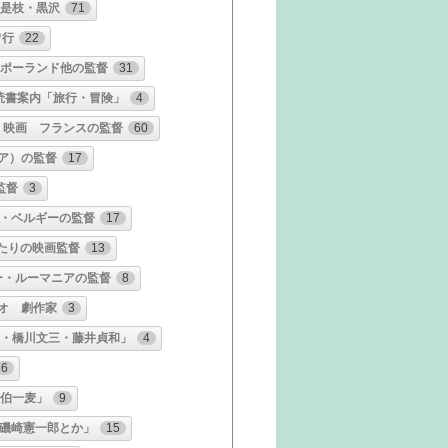
 是枝・黒沢
71
ワ行
22
・ポーランド他の監督
31
読書案内「旅行・冒険」
4
映画 フランスの監督
60
ア）の監督
17
監督
3
・ベルギーの監督
17
たりの映画監督
13
ー・ルーマニアの監督
8
オ 劇作家
3
・橋川文三・藤井貞和」
4
6
伯一麦」
9
磯崎憲一郎とか」
15