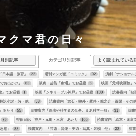
マクマ君の日々
月別記事
カテゴリ別記事
よく読まれている
「日本語・教育」
22
週刊マンガ便「コミック」
92
演劇「ナショナル
りでお出かけ」
83
演劇・芸能「劇場」でお昼寝
5
映画「元町映画館」
館」でお昼寝
1
映画「シネリーブル神戸」でお昼寝
138
読書案内「映
翻訳小説・詩・他」
58
読書案内「漱石・鴎外・露伴・龍之介・百閒・その
」あたり
55
読書案内「医者や科学者の仕事、まあ科学一般」
31
読書
79
徘徊日記「神戸・元町・三宮」あたり
105
読書案内「絵本・児童
・思想」
88
読書案内 「芸術：音楽・美術・写真・装幀 他」
33
読