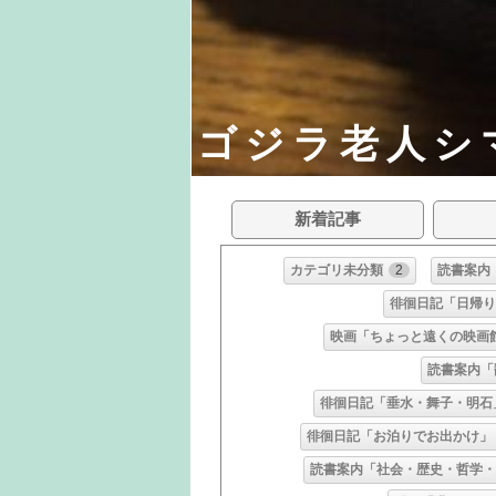
ゴジラ老人シ
新着記事
カテゴリ未分類
2
読書案内
徘徊日記「日帰
映画「ちょっと遠くの映画
読書案内「
徘徊日記「垂水・舞子・明石
徘徊日記「お泊りでお出かけ」
読書案内「社会・歴史・哲学