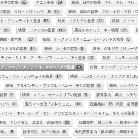
・台湾の監督
51
アニメ映画
29
映画 日本の監督 ア行・カ行・サ行
の監督 タ行・ナ行・ハ行 鄭
34
映画 日本の監督 マ行・ヤ行・ラ行・
ンド・アイスランドの監督
53
映画 イタリアの監督
22
映画 ドイツ
督
15
映画 アメリカの監督
113
震災をめぐって 本・映画
15
書館・古本屋」
17
映画 オーストラリア・ニュージーランドの監督
5
ポルトガルの監督
14
映画 カナダの監督
5
映画 グルジア（ジョージ
クライナ・リトアニア・ラトビア・エストニアの監督
10
映画 イスラエルの
ニア、クロアチア、チェコ、スロベニアの監督
9
映画 オランダ・デンマーク
スウェーデン・ノルウェイの監督
14
映画 トルコ・イラン・カザフスタンあ
映画 アルゼンチン・ブラジル・ペルー・チリの監督
8
映画 ハンガリ
監督
3
映画 スイス・オーストリアの監督
5
読書案内 戯曲 シナリ
ジブリ
8
週刊マンガ便「小林まこと」
11
読書案内「野口武彦・前田愛
 インド・ネパール・ブータン・アフガニスタン・タイ・ベトナム あたりの監督
映画 キングダム 原泰久・佐藤信介
23
読書案内「川上弘美・小川洋子・佐
正剛」
5
徘徊日記 神戸の狛犬
5
週刊読書案内「保坂和志・柴崎友香・