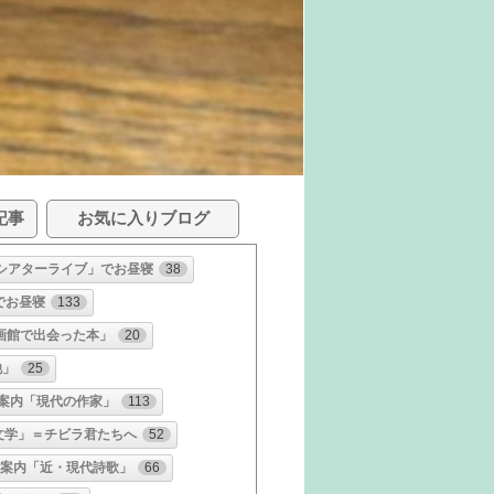
記事
お気に入りブログ
シアターライブ」でお昼寝
38
でお昼寝
133
画館で出会った本」
20
他」
25
案内「現代の作家」
113
文学」＝チビラ君たちへ
52
書案内「近・現代詩歌」
66