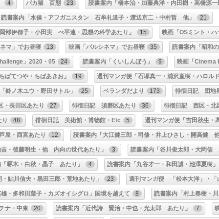
」
4
バカ猫 百態
23
読書案内「橋本治・加藤典洋・内田樹・高橋源一
読書案内「水俣・アフガニスタン 石牟礼道子・渡辺京二・中村哲 他」
21
岡部伊都子・小田実 べ平連・思想の科学あたり」
15
映画「OSミント・ハ
シネマ」でお昼寝
13
映画「パルシネマ」でお昼寝
35
読書案内「昭和
allenge」2020・05
24
読書案内「くいしんぼう」
9
映画「Cinema
ちばてつや・ちばあきお」
19
週刊マンガ便「石塚真一・浦沢直樹・ハロル
「鈴ノ木ユウ・野田サトル」
25
ベランダだより
173
徘徊日記 団地
区・長田区あたり
27
徘徊日記 須磨区あたり
36
徘徊日記 西区・北
たり
48
徘徊日記 美術館・博物館・Etc
5
週刊マンガ便「吉田秋生・
芦屋・西宮あたり
12
読書案内「大江健三郎・司修・井上ひさし・開高健 
由吉・後藤明生・他 内向の世代あたり」
3
読書案内「谷川俊太郎・大岡信 
内「啄木・白秋・晶子 あたり」
4
読書案内「丸谷才一・和田誠・池澤夏樹」
明・鮎川信夫・黒田三郎・荒地あたり」
23
週刊マンガ便 「松本大洋」・「
英雄・多和田葉子・カズオイシグロ」国境を越えて
8
読書案内「村上春樹・川
チナ・中東
20
読書案内「近代詩 賢治・中也・光太郎 あたり」
7