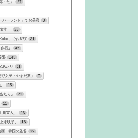
郎・他」
27
ーバーランド」でお昼寝
3
の文学」
25
 Kobe」でお昼寝
21
ド作石」
45
界隈
145
区あたり
11
高野文子・やまだ紫」
7
他」
15
あたり」
22
11
山川直人」
13
上未映子」
16
映画 韓国の監督
39