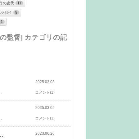
うの史代
11
エッセイ
9
51
の監督] カテゴリの記
2025.03.08
のめすドタバタ喜劇！​ ​でしたが、風向きが変わるだけでお城の旗印がかわり、敵、味方が入れ替わる世相の描き方の中に1960年代のチェコスロバキアの現実に対する風刺というか、シニカルな社会観を感じながら見たのは穿ちすぎなのでしょうか。​ アニメと実写の入れ替えというか、重ね合わせというかにも、独特な、まあ、今となっては懐かしい面白さもあって、​​​​「それで、どうなるの？」​​​ という興味を上手に掻き立てられながら最後までおもしろく見終えました。今更、ボクごときが言うまでもないのでしょうが、カレル・ゼマンに拍手！でした。 監督・脚本 カレル・ゼマン1964年・82分・チェコスロバキア原題「Dva musketýri」2025・03・02・no030・元町映画館no285​​​​​​​​​​​​追記​ ところで、このブログをご覧いただいた皆様で楽天IDをお持ちの方は、まあ、なくても大丈夫かもですが、ページの一番下の、多分、楽天のイイネボタンを押してみてくださいね。ポイントがたまるんだそうです(笑)​​​​​​​​​​​​​​​​​​​​​​​​​​​
コメント(1)
2025.03.05
一つの世界があって！​​​ そこにはアイススケートをする少女がいて、馬がいて、フワフワ、タンポポの種が飛んできてピエロになって・・・、パターンといえばパターンなんですけど、その上、10分ほどで終わっちゃうのですが、大したものですね。​​​​70年前のアニメ！​​​​ まあ、一見の価値はあると思いますよ(笑)。​拍手！​​​​​​​​​​​ 監督・脚本 カレル・ゼマン音楽 ズデニェク・リシュカ1948年・12分・チェコスロバキア原題「Inspirace」2025・03・02・no029・元町映画館no284​​​​​​​​​​​​追記​ ところで、このブログをご覧いただいた皆様で楽天IDをお持ちの方は、まあ、なくても大丈夫かもですが、ページの一番下の、多分、楽天のイイネボタンを押してみてくださいね。ポイントがたまるんだそうです(笑)​​​​​​​​​​​​​​​​​​​​​​​​​​​​​
コメント(1)
2023.06.20
私、オルガ・ヘプナロヴァー」元町映画館no173