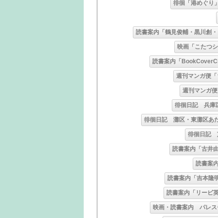
徘徊「港めぐり
読書案内「鶴見俊輔・黒川創・
映画「こたつ
読書案内「BookCoverCh
週刊マンガ便「
週刊マンガ便
徘徊日記 兵庫
徘徊日記 灘区・東灘区あ
徘徊日記 
読書案内「古井
読書案
読書案内「吉本隆
読書案内「リービ
映画・読書案内 パレス