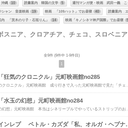
 沖縄
10
読書案内 韓国の文学
5
週刊マンガ便・映画 武田一義 こ
ジシャン 音楽映画
19
映画 「109ハット」でお昼寝
40
読書案内 
案内 「茨木のり子・石垣りん」
14
映画「キノシネマ神戸国際」でお昼寝
ボスニア、クロアチア、チェコ、スロベニア
全9件 (9件中 1-9件目)
1
「狂気のクロニクル」元町映画館no285
​​​​カレル・ゼマン「狂気のクロニクル」元町映画館​​​​​​​​​​ 成り行きで入った元町映画館で見た「チェコ・ファンタジー・ゼマン」の2本目はカレル・ゼマン監督の実写アニメで「狂気のクロニクル」という1964年の作品でした。​​​​​​​ 今はチェコとスロバキアですが、チェコスロバキアだったころの​​​​伝説的アニメ監督！​​​ ​らしいですが、知らない人でした(笑)。​​​​​​​​​ 1964年というのは、ボクなんかにはチャスラフスカという東京オリンピックで活躍した体操の選手が思い浮かびますが、キューバ危機が1962年で、ケネディが暗殺されたのが1963年。チェコでいえば、プラハの春、だからソ連軍のプラハ占領が1968年です。1964年といえば東京オリンピックしか思い浮かばないボクがノンビリしているだけかもしれない、そういう時代です。​​​​​​​​​​​​ 作品は17世紀くらいのヨーロッパが舞台で、いわゆる30年戦争の社会を描いていて、強制的な徴兵にひっかかった農夫ピーターを主人公にした、戦争をやっている権力者、だから皇帝とか王様たちの​​​​​ご都合主義を笑い
水玉の幻想」元町映画館no284
​​カレル・ゼマン「水玉の幻想」元町映画館​​​​​ 本当はシネリーブルでやっているストリップのおネーちゃんがロシアのボンボンとややこしくなるらしい映画がお目当てで神戸駅から歩いていて、元町映画館を覗くと馴染みの受付嬢にオイデ、オイデ、と手を振られて、そのままノコ、ノコ、入りこんで、こっちの映画館に座ってしまいました。​​​​​​​​ まず見たのは「チェコ・ファンタジー・ゼマン」というシリーズ上映の中の作品でカレル・ゼマンという監督の「水玉の幻想」というアニメーション映画でした。​​​​​​​​​​​​​​​​ 1948年ですから、​​もう、70年以上！、昔のアニメーションです！​​ 雨が降りしきる中、窓ガラスを伝う水滴があって、その向こうの部屋では、おそらく映画の構想でしょうね、を、考えている人が座っているのがぼんやり見えて、雨が上がったのでしょうか、庭先の立ち木の葉っぱの上にできた水玉の中に、​​​もう
トマーシュ・バインレプ ペトル・カズダ「