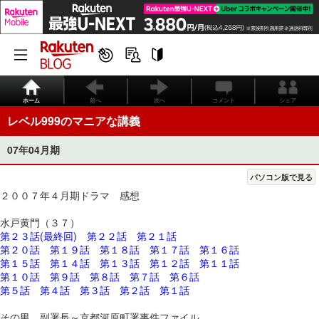
ホーム
前へ
次へ
コメント
シェア
レベル999のマニアな講義
07年04月期
パソコン版で見る
２００７年４月期ドラマ 感想
水戸黄門（３７）
第２３話(最終回)
第２２話
第２１話
第２０話
第１９話
第１８話
第１７話
第１６話
第１５話
第１４話
第１３話
第１２話
第１１話
第１０話
第９話
第８話
第７話
第６話
第５話
第４話
第３話
第２話
第１話
その男、副署長～京都河原町署事件ファイル