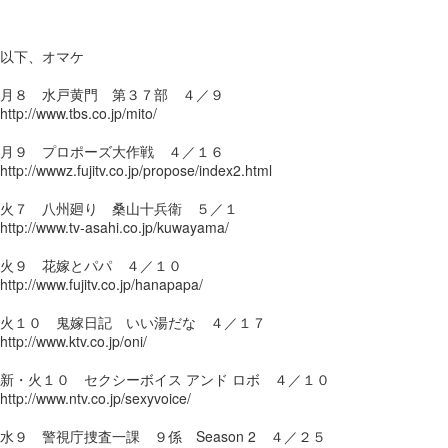
以下、オマケ
月８ 水戸黄門 第３７部 ４／９
http://www.tbs.co.jp/mito/
月９ プロポーズ大作戦 ４／１６
http://wwwz.fujitv.co.jp/propose/index2.html
火７ 八州廻り 桑山十兵衛 ５／１
http://www.tv-asahi.co.jp/kuwayama/
火９ 花嫁とパパ ４／１０
http://www.fujitv.co.jp/hanapapa/
火１０ 鬼嫁日記 いい湯だな ４／１７
http://www.ktv.co.jp/oni/
新・火１０ セクシーボイス アンド ロボ ４／１０
http://www.ntv.co.jp/sexyvoice/
水９ 警視庁捜査一課 ９係 Season 2 ４／２５