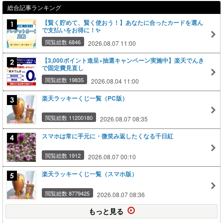
総合記事ランキング
【賢く貯めて、賢く使おう！】あなたに合ったカードを選ん
で支払いをお得に！✨
閲覧総数 6846
2026.08.07 11:00
【3,000ポイント進呈×抽選キャンペーン実施中】楽天でんき
で固定費見直し
閲覧総数 19835
2026.08.04 11:00
楽天ラッキーくじ一覧（PC版）
閲覧総数 11200180
2026.08.07 08:35
スマホは常に手元に・微笑み返したくなる千日紅
閲覧総数 1912
2026.08.07 00:10
楽天ラッキーくじ一覧（スマホ版）
閲覧総数 8779425
2026.08.07 08:36
もっと見る