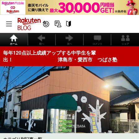
ホーム
前へ
次へ
コメント
シェア
毎年120点以上成績アップする中学生を輩
出！ 津島市・愛西市 つばさ塾
カテゴリ別記事一覧